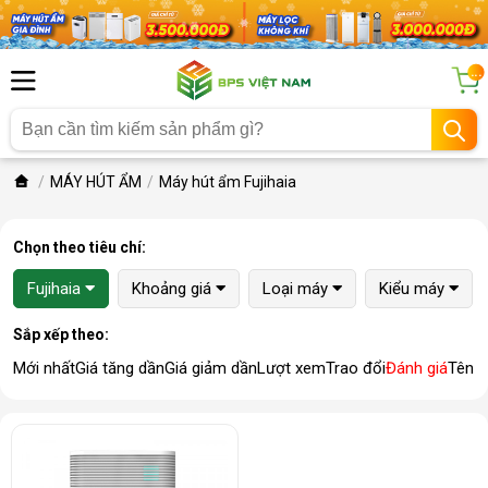
...
MÁY HÚT ẨM
Máy hút ẩm Fujihaia
Chọn theo tiêu chí:
Fujihaia
Khoảng giá
Loại máy
Kiểu máy
Sắp xếp theo:
Mới nhất
Giá tăng dần
Giá giảm dần
Lượt xem
Trao đổi
Đánh giá
Tên 