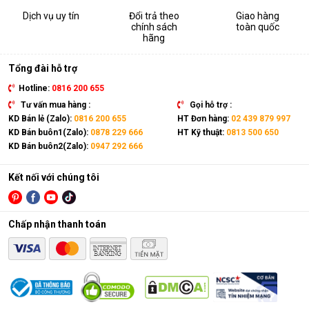
Dịch vụ uy tín
Đổi trả theo
Giao hàng
chính sách
toàn quốc
hãng
Tổng đài hỗ trợ
Hotline:
0816 200 655
Tư vấn mua hàng :
Gọi hỗ trợ :
KD Bán lẻ (Zalo):
0816 200 655
HT Đơn hàng:
02 439 879 997
KD Bán buôn1(Zalo):
0878 229 666
HT Kỹ thuật:
0813 500 650
KD Bán buôn2(Zalo):
0947 292 666
Kết nối với chúng tôi
Chấp nhận thanh toán