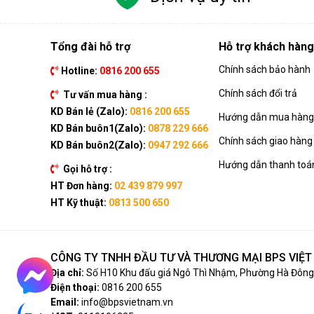
Tổng đài hỗ trợ
Hỗ trợ khách hàng
Chính sách bảo hành
Hotline:
0816 200 655
Chính sách đổi trả
Tư vấn mua hàng :
KD Bán lẻ (Zalo):
0816 200 655
Hướng dẫn mua hàng 
KD Bán buôn1(Zalo):
0878 229 666
Chính sách giao hàng
KD Bán buôn2(Zalo):
0947 292 666
Hướng dẫn thanh toá
Gọi hỗ trợ :
HT Đơn hàng:
02 439 879 997
HT Kỹ thuật:
0813 500 650
CÔNG TY TNHH ĐẦU TƯ VÀ THƯƠNG MẠI BPS VIỆ
Địa chỉ:
Số H10 Khu đấu giá Ngô Thì Nhậm, Phường Hà Đông,
Điện thoại:
0816 200 655
Email:
info@bpsvietnam.vn