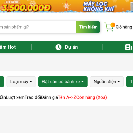
...
Tìm kiếm
Giỏ hàng
hẩm Hot
Dự án
Loại máy
Đặt sàn có bánh xe
Nguồn điện
T
dần
Lượt xem
Trao đổi
Đánh giá
Tên A->Z
Còn hàng (Xóa)