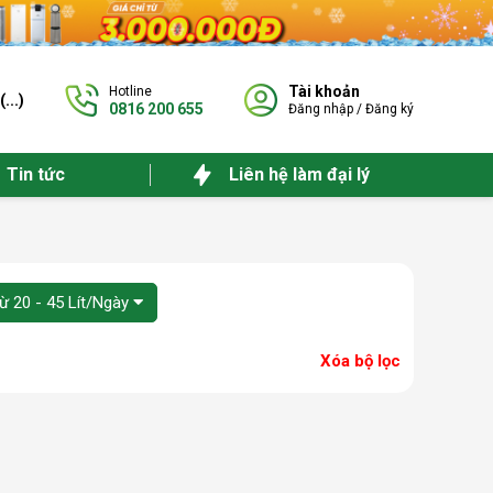
Tài khoản
Hotline
(
...
)
0816 200 655
Đăng nhập
/
Đăng ký
Tin tức
Liên hệ làm đại lý
ừ 20 - 45 Lít/Ngày
Xóa bộ lọc