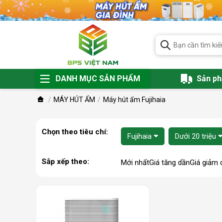
DANH MỤC SẢN PHẨM
Sản p
MÁY HÚT ẨM
Máy hút ẩm Fujihaia
Chọn theo tiêu chí:
Fujihaia
Dưới 20 triệu
Sắp xếp theo:
Mới nhất
Giá tăng dần
Giá giảm 