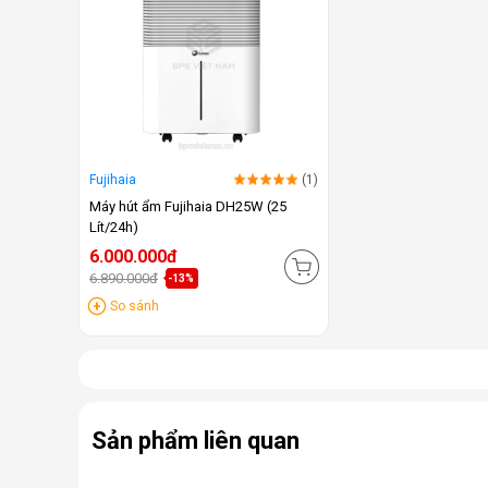
Fujihaia
(1)
Máy hút ẩm Fujihaia DH25W (25
Lít/24h)
6.000.000đ
6.890.000đ
-13%
So sánh
Sản phẩm liên quan