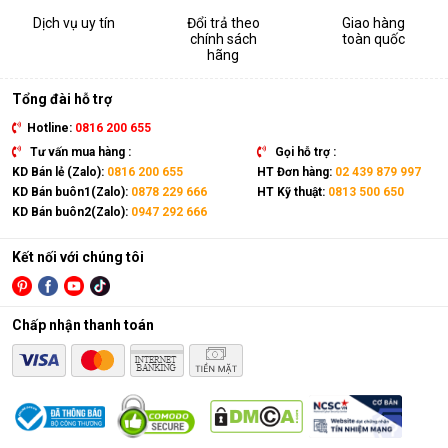
Dịch vụ uy tín
Đổi trả theo
Giao hàng
chính sách
toàn quốc
hãng
Tổng đài hỗ trợ
Hotline:
0816 200 655
Tư vấn mua hàng :
Gọi hỗ trợ :
KD Bán lẻ (Zalo):
0816 200 655
HT Đơn hàng:
02 439 879 997
KD Bán buôn1(Zalo):
0878 229 666
HT Kỹ thuật:
0813 500 650
KD Bán buôn2(Zalo):
0947 292 666
Kết nối với chúng tôi
Chấp nhận thanh toán