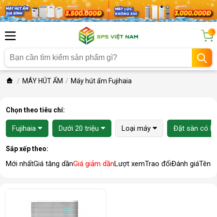
...
MÁY HÚT ẨM
Máy hút ẩm Fujihaia
Chọn theo tiêu chí:
Fujihaia
Dưới 20 triệu
Loại máy
Đặt sàn có b
Sắp xếp theo:
Mới nhất
Giá tăng dần
Giá giảm dần
Lượt xem
Trao đổi
Đánh giá
Tên 