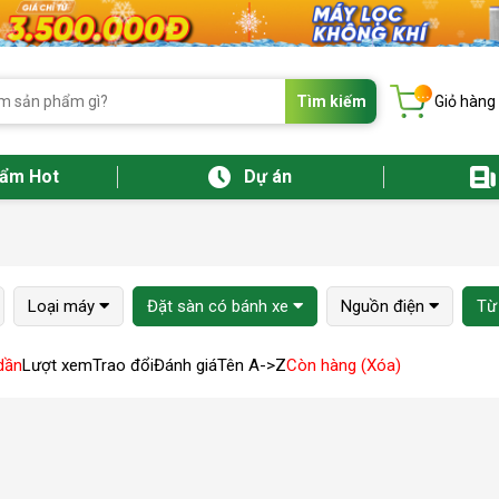
...
Tìm kiếm
Giỏ hàng
hẩm Hot
Dự án
Loại máy
Đặt sàn có bánh xe
Nguồn điện
Từ
dần
Lượt xem
Trao đổi
Đánh giá
Tên A->Z
Còn hàng (Xóa)