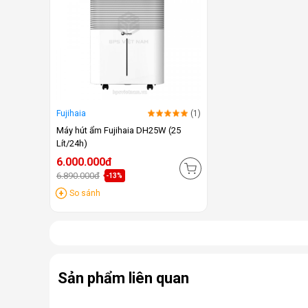
Fujihaia
(1)
Máy hút ẩm Fujihaia DH25W (25
Lít/24h)
6.000.000đ
6.890.000đ
-13%
So sánh
Sản phẩm liên quan