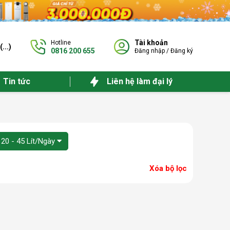
Tài khoản
Hotline
(
...
)
0816 200 655
Đăng nhập
/
Đăng ký
Tin tức
Liên hệ làm đại lý
 20 - 45 Lít/Ngày
Xóa bộ lọc