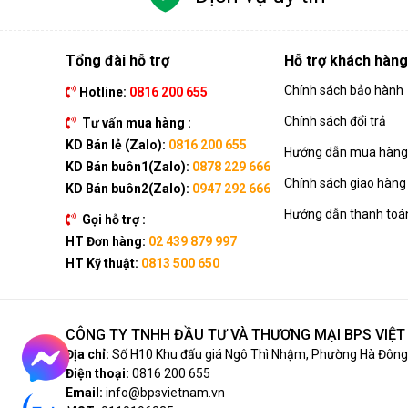
Tổng đài hỗ trợ
Hỗ trợ khách hàng
Chính sách bảo hành
Hotline:
0816 200 655
Chính sách đổi trả
Tư vấn mua hàng :
KD Bán lẻ (Zalo):
0816 200 655
Hướng dẫn mua hàng 
KD Bán buôn1(Zalo):
0878 229 666
Chính sách giao hàng
KD Bán buôn2(Zalo):
0947 292 666
Hướng dẫn thanh toá
Gọi hỗ trợ :
HT Đơn hàng:
02 439 879 997
HT Kỹ thuật:
0813 500 650
CÔNG TY TNHH ĐẦU TƯ VÀ THƯƠNG MẠI BPS VIỆ
Địa chỉ:
Số H10 Khu đấu giá Ngô Thì Nhậm, Phường Hà Đông,
Điện thoại:
0816 200 655
Email:
info@bpsvietnam.vn