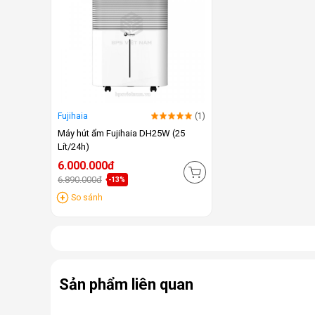
Fujihaia
(1)
Máy hút ẩm Fujihaia DH25W (25
Lít/24h)
6.000.000đ
6.890.000đ
-13%
So sánh
Sản phẩm liên quan