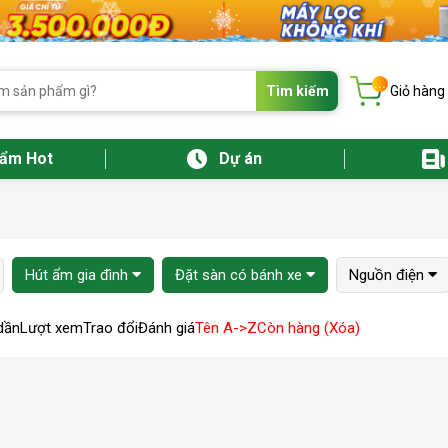
...
Tìm kiếm
Giỏ hàng
hẩm Hot
Dự án
Hút ẩm gia đình
Đặt sàn có bánh xe
Nguồn điện
dần
Lượt xem
Trao đổi
Đánh giá
Tên A->Z
Còn hàng (Xóa)