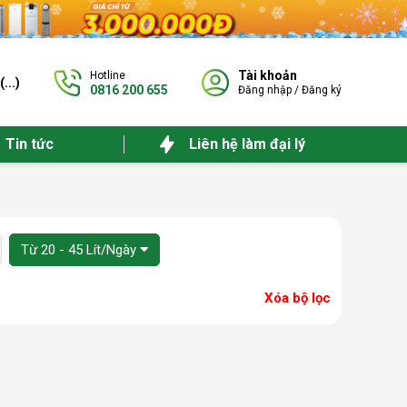
Tài khoản
Hotline
(
...
)
0816 200 655
Đăng nhập
/
Đăng ký
Tin tức
Liên hệ làm đại lý
Từ 20 - 45 Lít/Ngày
Xóa bộ lọc