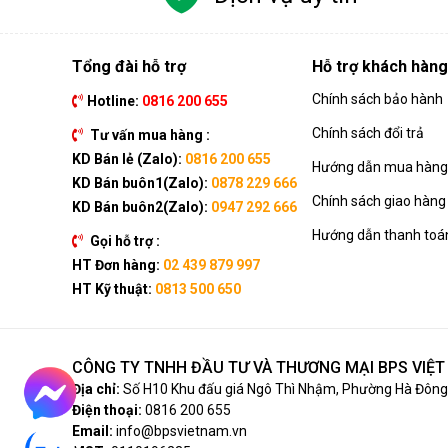
Tổng đài hỗ trợ
Hỗ trợ khách hàng
Chính sách bảo hành
Hotline:
0816 200 655
Chính sách đổi trả
Tư vấn mua hàng :
KD Bán lẻ (Zalo):
0816 200 655
Hướng dẫn mua hàng 
KD Bán buôn1(Zalo):
0878 229 666
Chính sách giao hàng
KD Bán buôn2(Zalo):
0947 292 666
Hướng dẫn thanh toá
Gọi hỗ trợ :
HT Đơn hàng:
02 439 879 997
HT Kỹ thuật:
0813 500 650
CÔNG TY TNHH ĐẦU TƯ VÀ THƯƠNG MẠI BPS VIỆ
Địa chỉ:
Số H10 Khu đấu giá Ngô Thì Nhậm, Phường Hà Đông,
Điện thoại:
0816 200 655
Email:
info@bpsvietnam.vn