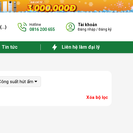
Tài khoản
Hotline
(
...
)
0816 200 655
Đăng nhập
/
Đăng ký
Tin tức
Liên hệ làm đại lý
Công suất hút ẩm
Xóa bộ lọc