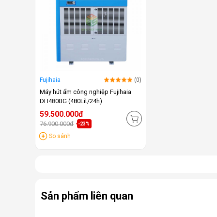
Fujihaia
(0)
Máy hút ẩm công nghiệp Fujihaia
DH480BG (480Lít/24h)
59.500.000đ
76.900.000đ
-23%
So sánh
Sản phẩm liên quan