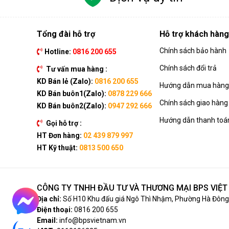
Tổng đài hỗ trợ
Hỗ trợ khách hàng
Chính sách bảo hành
Hotline:
0816 200 655
Chính sách đổi trả
Tư vấn mua hàng :
KD Bán lẻ (Zalo):
0816 200 655
Hướng dẫn mua hàng 
KD Bán buôn1(Zalo):
0878 229 666
Chính sách giao hàng
KD Bán buôn2(Zalo):
0947 292 666
Hướng dẫn thanh toá
Gọi hỗ trợ :
HT Đơn hàng:
02 439 879 997
HT Kỹ thuật:
0813 500 650
CÔNG TY TNHH ĐẦU TƯ VÀ THƯƠNG MẠI BPS VIỆ
Địa chỉ:
Số H10 Khu đấu giá Ngô Thì Nhậm, Phường Hà Đông,
Điện thoại:
0816 200 655
Email:
info@bpsvietnam.vn