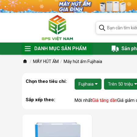
DANH MỤC SẢN PHẨM
Sản p
MÁY HÚT ẨM
Máy hút ẩm Fujihaia
Chọn theo tiêu chí:
Fujihaia
Trên 50 triệu
Sắp xếp theo:
Mới nhất
Giá tăng dần
Giá giảm 