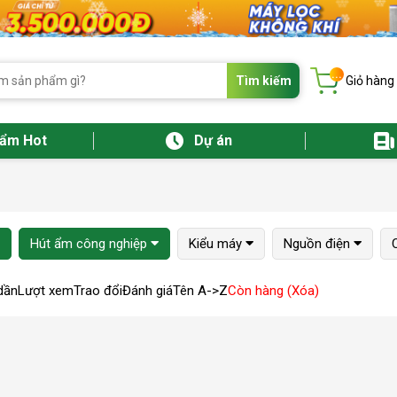
...
Tìm kiếm
Giỏ hàng
hẩm Hot
Dự án
Hút ẩm công nghiệp
Kiểu máy
Nguồn điện
dần
Lượt xem
Trao đổi
Đánh giá
Tên A->Z
Còn hàng (Xóa)