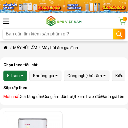
...
MÁY HÚT ẨM
Máy hút ẩm gia đình
Chọn theo tiêu chí:
Edison
Khoảng giá
Công nghệ hút ẩm
Kiểu 
Sắp xếp theo:
Mới nhất
Giá tăng dần
Giá giảm dần
Lượt xem
Trao đổi
Đánh giá
Tên 