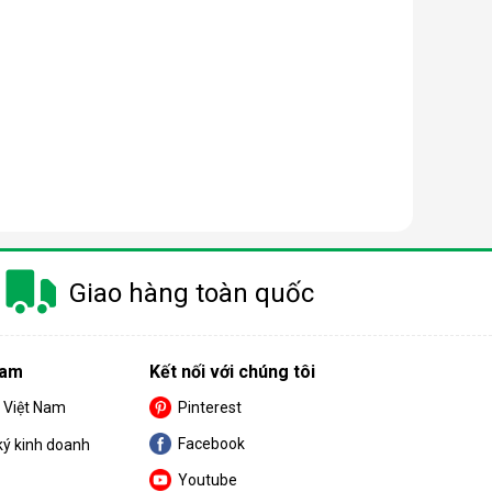
à gây ra khá nhiều khó khăn cho khách hàng trong
m.
Giao hàng toàn quốc
 nay có công suất dao động từ 10 - 50 lít/ngày.
Nam
Kết nối với chúng tôi
nhỏ thì nên chọn máy có công suất càng thấp.
S Việt Nam
Pinterest
Facebook
ký kinh doanh
Youtube