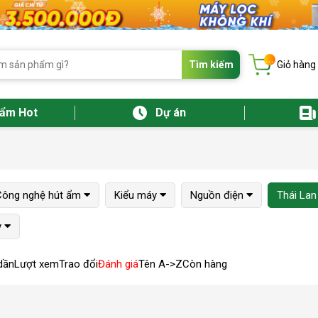
...
Tìm kiếm
Giỏ hàng
hẩm Hot
Dự án
Công nghệ hút ẩm
Kiểu máy
Nguồn điện
Thái Lan
y
dần
Lượt xem
Trao đổi
Đánh giá
Tên A->Z
Còn hàng