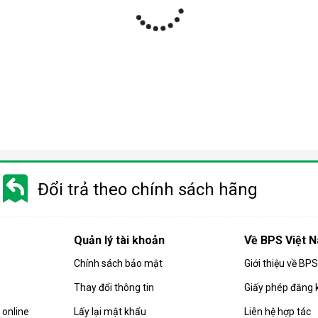
ợp
 nhiều phân khúc giá khác nhau từ bình dân tới cao cấp. Do đó m
 trọng quý khách cần phải cân nhắc kỹ trước khi chọn mua sản phẩ
Đổi trả theo chính sách hãng
 quả hút ẩm của căn phòng. Các sản phẩm
máy hút ẩm
gia đình hiện
họn mua sản phẩm có công suất phù hợp.
Quản lý tài khoản
Về BPS Việt 
 máy có công suất càng cao. Và ngược lại, diện tích phòng càng 
Chính sách bảo mật
Giới thiệu về BP
ng:
Thay đổi thông tin
Giấy phép đăng 
 ẩm có công suất 10-16 lít/ngày.
 có công suất từ 10 - 18 lít/ngày.
online
Lấy lại mật khẩu
Liên hệ hợp tác