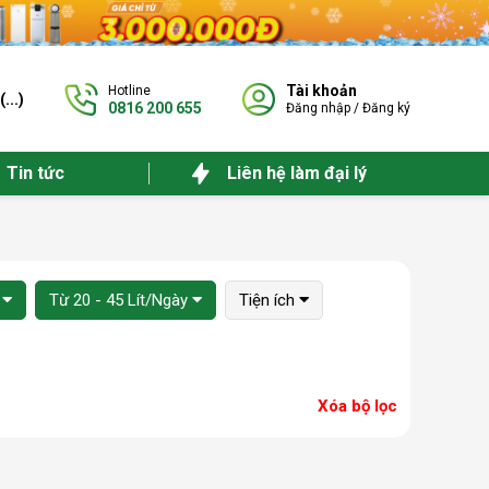
Tài khoản
Hotline
(
...
)
0816 200 655
Đăng nhập
/
Đăng ký
Tin tức
Liên hệ làm đại lý
Từ 20 - 45 Lít/Ngày
Tiện ích
Xóa bộ lọc