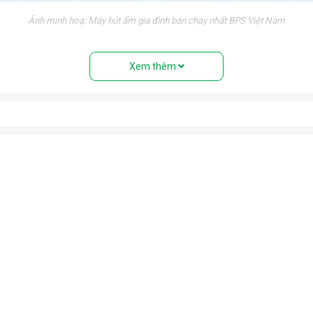
Ảnh minh hoạ: Máy hút ẩm gia đình bán chạy nhất BPS Việt Nam
nh trạng trơn trượt trong những ngày nồm ẩm.
Xem thêm
 triển của vi khuẩn trong môi trường độ ẩm cao. Bảo vệ sức khỏ
tránh tiếp xúc với độ ẩm cao gây hư hỏng, giảm tuổi thọ và mất an
óng trong những ngày mưa ẩm. Ngăn chặn nấm mốc, vi khuẩn, mùi h