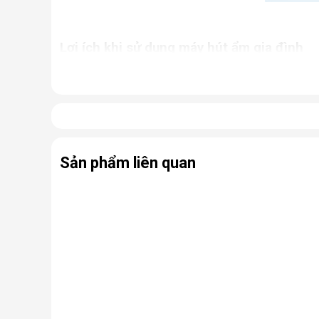
Lợi ích khi sử dụng máy hút ẩm gia đình
Giữ cho nhà cửa luôn khô thoáng, tránh khỏi tì
Ngăn chặn tình trạng nấm mốc, hạn chế sự phát
ứng thường gặp.
Bảo quản các thiết bị điện, đồ dùng trong nhà 
Hỗ trợ sấy khô quần áo, giày dép,... nhanh ch
Sản phẩm liên quan