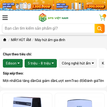
...
MÁY HÚT ẨM
Máy hút ẩm gia đình
Chọn theo tiêu chí:
Edison
5 triệu - 8 triệu
Công nghệ hút ẩm
Ki
Sắp xếp theo:
Mới nhất
Giá tăng dần
Giá giảm dần
Lượt xem
Trao đổi
Đánh giá
Tên 