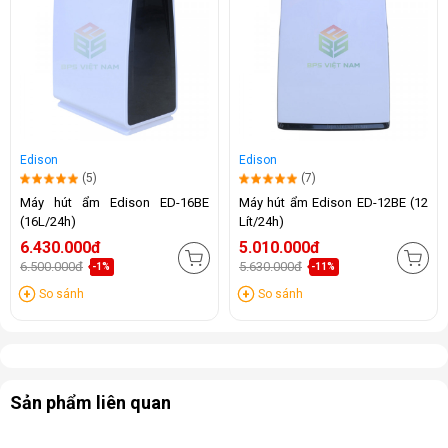
Edison
Edison
(5)
(7)
Máy hút ẩm Edison ED-16BE
Máy hút ẩm Edison ED-12BE (12
(16L/24h)
Lít/24h)
6.430.000đ
5.010.000đ
6.500.000đ
5.630.000đ
-1%
-11%
So sánh
So sánh
Sản phẩm liên quan