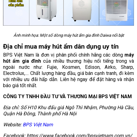
Ảnh minh họa: Một số dòng máy hút ẩm gia đình Daiwa nổi bật
Địa chỉ mua máy hút ẩm dân dụng uy tín
BPS Việt Nam là đơn vị phân phối chính hãng các dòng
máy
hút ẩm gia đình
của nhiều thương hiệu nổi tiếng trong và
ngoài nước như: Fujie, Kosmen, Edison, Airko, Sharp,
Electrolux,.... Chất lượng hàng đầu, giá bán cạnh tranh, đi kèm
với nhiều ưu đãi hấp dẫn. Liên hệ ngay để đặt hàng và nhận
báo giá tốt nhất.
CÔNG TY TNHH ĐẦU TƯ VÀ THƯƠNG MẠI BPS VIỆT NAM
Địa chỉ: Số H10 Khu đấu giá Ngô Thì Nhậm, Phường Hà Cầu,
Quận Hà Đông, Thành phố Hà Nội
Website:
BPS Việt Nam
Facebook: https://www.facebook.com/bpsvietnam.com.vn/