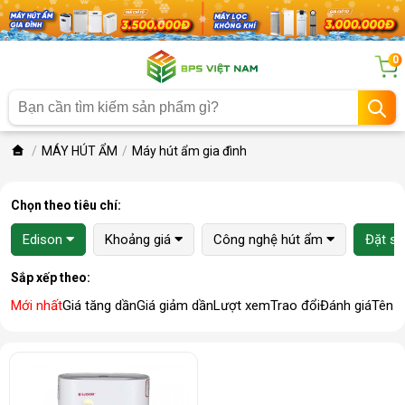
0
MÁY HÚT ẨM
Máy hút ẩm gia đình
Chọn theo tiêu chí:
Edison
Khoảng giá
Công nghệ hút ẩm
Đặt sà
Sắp xếp theo:
Mới nhất
Giá tăng dần
Giá giảm dần
Lượt xem
Trao đổi
Đánh giá
Tên 