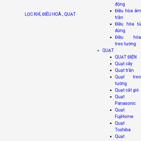
động
Điều hòa âm
LỌC KHÍ
,
ĐIỀU HOÀ
,
QUẠT
trần
Điều hòa tủ
đứng
Điều hòa
treo tường
QUẠT
QUẠT ĐIỆN
Quạt cây
Quạt trần
Quạt treo
tường
Quạt cắt gió
Quạt
Panasonic
Quạt
FujiHome
Quạt
Toshiba
Quạt