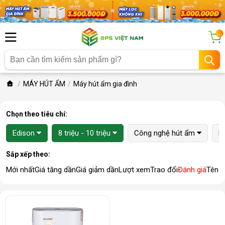
...
MÁY HÚT ẨM
Máy hút ẩm gia đình
Chọn theo tiêu chí:
Edison
8 triệu - 10 triệu
Công nghệ hút ẩm
K
Sắp xếp theo:
Mới nhất
Giá tăng dần
Giá giảm dần
Lượt xem
Trao đổi
Đánh giá
Tên 