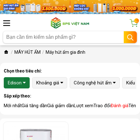
...
MÁY HÚT ẨM
Máy hút ẩm gia đình
Chọn theo tiêu chí:
Edison
Khoảng giá
Công nghệ hút ẩm
Kiểu 
Sắp xếp theo:
Mới nhất
Giá tăng dần
Giá giảm dần
Lượt xem
Trao đổi
Đánh giá
Tên 