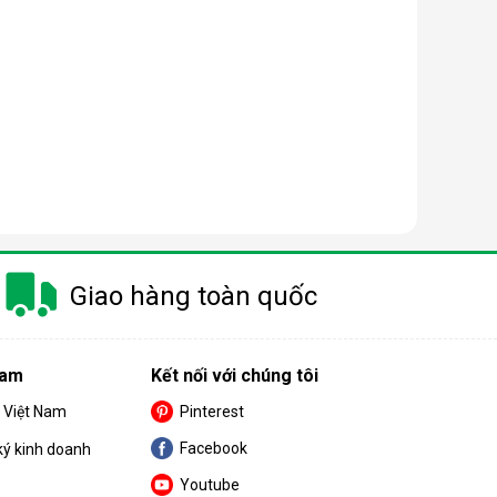
à gây ra khá nhiều khó khăn cho khách hàng trong
m.
Giao hàng toàn quốc
 nay có công suất dao động từ 10 - 50 lít/ngày.
Nam
Kết nối với chúng tôi
nhỏ thì nên chọn máy có công suất càng thấp.
S Việt Nam
Pinterest
Facebook
ký kinh doanh
Youtube