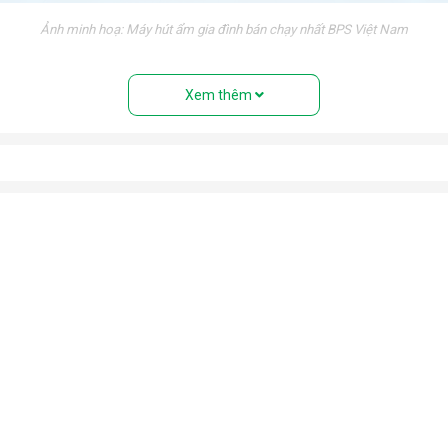
Ảnh minh hoạ: Máy hút ẩm gia đình bán chạy nhất BPS Việt Nam
nh trạng trơn trượt trong những ngày nồm ẩm.
Xem thêm
 triển của vi khuẩn trong môi trường độ ẩm cao. Bảo vệ sức khỏ
tránh tiếp xúc với độ ẩm cao gây hư hỏng, giảm tuổi thọ và mất an
óng trong những ngày mưa ẩm. Ngăn chặn nấm mốc, vi khuẩn, mùi h