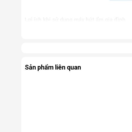
Lợi ích khi sử dụng máy hút ẩm gia đình
Giữ cho nhà cửa luôn khô thoáng, tránh khỏi tì
Ngăn chặn tình trạng nấm mốc, hạn chế sự phát
ứng thường gặp.
Bảo quản các thiết bị điện, đồ dùng trong nhà 
Hỗ trợ sấy khô quần áo, giày dép,... nhanh ch
Sản phẩm liên quan