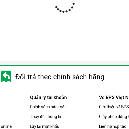
ợp
 nhiều phân khúc giá khác nhau từ bình dân tới cao cấp. Do đó m
 trọng quý khách cần phải cân nhắc kỹ trước khi chọn mua sản phẩ
Đổi trả theo chính sách hãng
 quả hút ẩm của căn phòng. Các sản phẩm
máy hút ẩm
gia đình hiện
họn mua sản phẩm có công suất phù hợp.
Quản lý tài khoản
Về BPS Việt 
 máy có công suất càng cao. Và ngược lại, diện tích phòng càng 
Chính sách bảo mật
Giới thiệu về BP
ng:
Thay đổi thông tin
Giấy phép đăng 
 ẩm có công suất 10-16 lít/ngày.
 có công suất từ 10 - 18 lít/ngày.
online
Lấy lại mật khẩu
Liên hệ hợp tác