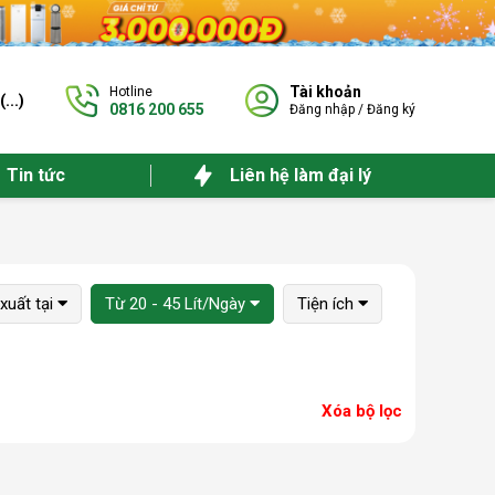
Tài khoản
Hotline
(
...
)
0816 200 655
Đăng nhập
/
Đăng ký
Tin tức
Liên hệ làm đại lý
xuất tại
Từ 20 - 45 Lít/Ngày
Tiện ích
Xóa bộ lọc