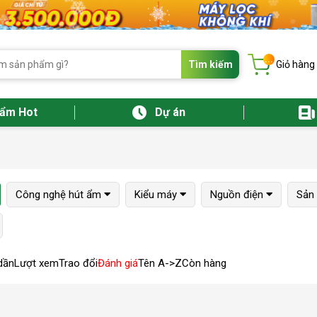
...
Tìm kiếm
Giỏ hàng
hẩm Hot
Dự án
Công nghệ hút ẩm
Kiểu máy
Nguồn điện
Sản 
dần
Lượt xem
Trao đổi
Đánh giá
Tên A->Z
Còn hàng