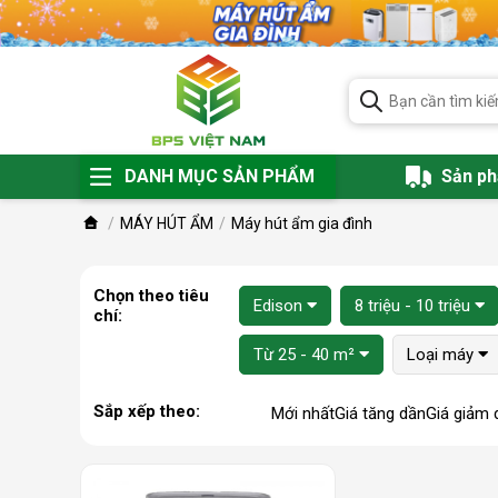
DANH MỤC SẢN PHẨM
Sản p
MÁY HÚT ẨM
Máy hút ẩm gia đình
Chọn theo tiêu
Edison
8 triệu - 10 triệu
chí:
Từ 25 - 40 m²
Loại máy
Sắp xếp theo:
Mới nhất
Giá tăng dần
Giá giảm 