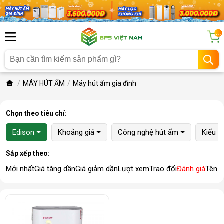
...
MÁY HÚT ẨM
Máy hút ẩm gia đình
Chọn theo tiêu chí:
Edison
Khoảng giá
Công nghệ hút ẩm
Kiểu 
Sắp xếp theo:
Mới nhất
Giá tăng dần
Giá giảm dần
Lượt xem
Trao đổi
Đánh giá
Tên 