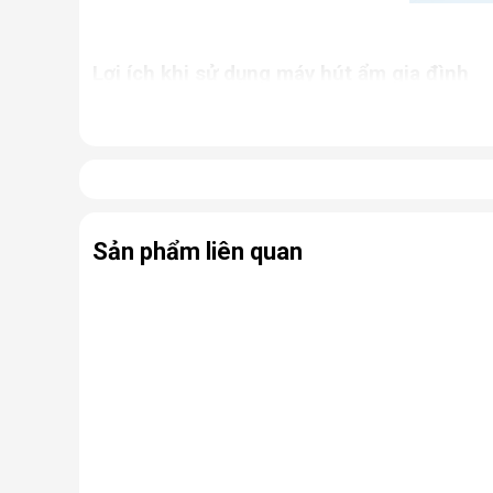
Lợi ích khi sử dụng máy hút ẩm gia đình
Giữ cho nhà cửa luôn khô thoáng, tránh khỏi tì
Ngăn chặn tình trạng nấm mốc, hạn chế sự phát
ứng thường gặp.
Bảo quản các thiết bị điện, đồ dùng trong nhà 
Hỗ trợ sấy khô quần áo, giày dép,... nhanh ch
Sản phẩm liên quan