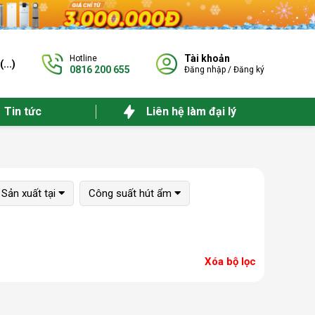
Tài khoản
Hotline
(
...
)
0816 200 655
Đăng nhập
/
Đăng ký
Tin tức
Liên hệ làm đại lý
Sản xuất tại
Công suất hút ẩm
Xóa bộ lọc