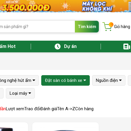
...
Tìm kiếm
Giỏ hàng
hẩm Hot
Dự án
ông nghệ hút ẩm
Đặt sàn có bánh xe
Nguồn điện
Loại máy
dần
Lượt xem
Trao đổi
Đánh giá
Tên A->Z
Còn hàng