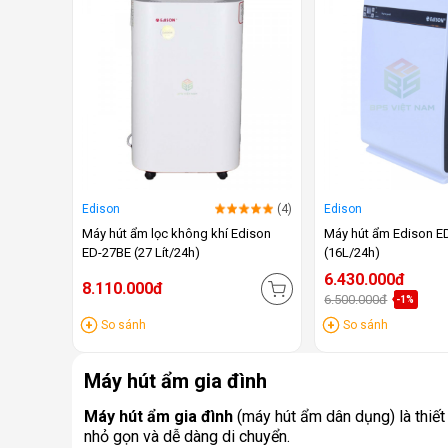
Edison
(4)
Edison
Máy hút ẩm lọc không khí Edison
Máy hút ẩm Edison E
ED-27BE (27 Lít/24h)
(16L/24h)
6.430.000đ
8.110.000đ
6.500.000đ
-1%
So sánh
So sánh
Máy hút ẩm gia đình
Máy hút ẩm gia đình
(máy hút ẩm dân dụng) là thiết
nhỏ gọn và dễ dàng di chuyển.