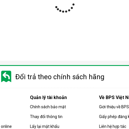
ợp
 nhiều phân khúc giá khác nhau từ bình dân tới cao cấp. Do đó m
 trọng quý khách cần phải cân nhắc kỹ trước khi chọn mua sản phẩ
Đổi trả theo chính sách hãng
 quả hút ẩm của căn phòng. Các sản phẩm
máy hút ẩm
gia đình hiện
họn mua sản phẩm có công suất phù hợp.
Quản lý tài khoản
Về BPS Việt 
 máy có công suất càng cao. Và ngược lại, diện tích phòng càng 
Chính sách bảo mật
Giới thiệu về BP
ng:
Thay đổi thông tin
Giấy phép đăng 
 ẩm có công suất 10-16 lít/ngày.
 có công suất từ 10 - 18 lít/ngày.
online
Lấy lại mật khẩu
Liên hệ hợp tác