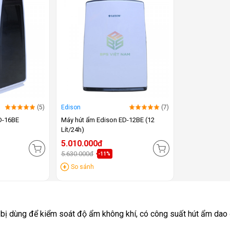
(5)
Edison
(7)
D-16BE
Máy hút ẩm Edison ED-12BE (12
Lít/24h)
5.010.000đ
5.630.000đ
-11%
So sánh
 bị dùng để kiểm soát độ ẩm không khí, có công suất hút ẩm dao 