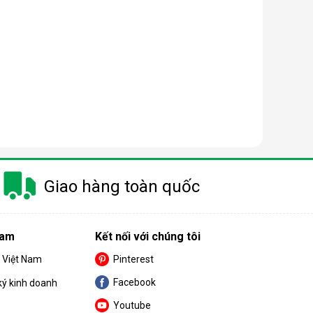
à gây ra khá nhiều khó khăn cho khách hàng trong
m.
Giao hàng toàn quốc
 nay có công suất dao động từ 10 - 50 lít/ngày.
Nam
Kết nối với chúng tôi
nhỏ thì nên chọn máy có công suất càng thấp.
S Việt Nam
Pinterest
Facebook
ký kinh doanh
Youtube