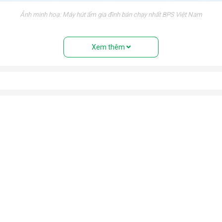
Ảnh minh hoạ: Máy hút ẩm gia đình bán chạy nhất BPS Việt Nam
nh trạng trơn trượt trong những ngày nồm ẩm.
Xem thêm
 triển của vi khuẩn trong môi trường độ ẩm cao. Bảo vệ sức khỏ
tránh tiếp xúc với độ ẩm cao gây hư hỏng, giảm tuổi thọ và mất an
óng trong những ngày mưa ẩm. Ngăn chặn nấm mốc, vi khuẩn, mùi h