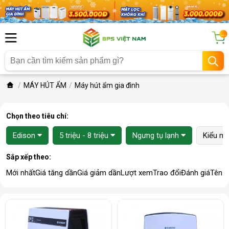
...
MÁY HÚT ẨM
Máy hút ẩm gia đình
Chọn theo tiêu chí:
Edison
5 triệu - 8 triệu
Ngưng tụ lạnh
Kiểu m
Sắp xếp theo:
Mới nhất
Giá tăng dần
Giá giảm dần
Lượt xem
Trao đổi
Đánh giá
Tên 