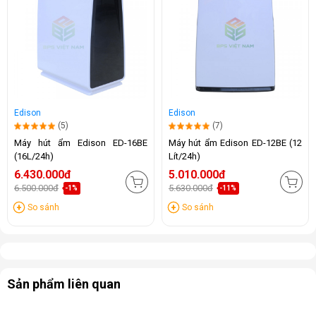
Edison
Edison
(5)
(7)
Máy hút ẩm Edison ED-16BE
Máy hút ẩm Edison ED-12BE (12
(16L/24h)
Lít/24h)
6.430.000đ
5.010.000đ
6.500.000đ
5.630.000đ
-1%
-11%
So sánh
So sánh
Sản phẩm liên quan