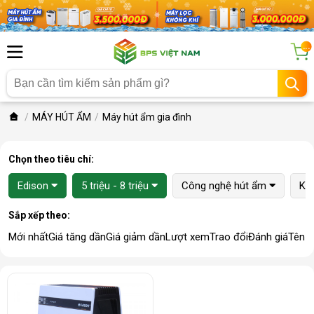
...
MÁY HÚT ẨM
Máy hút ẩm gia đình
Chọn theo tiêu chí:
Edison
5 triệu - 8 triệu
Công nghệ hút ẩm
Ki
Sắp xếp theo:
Mới nhất
Giá tăng dần
Giá giảm dần
Lượt xem
Trao đổi
Đánh giá
Tên 