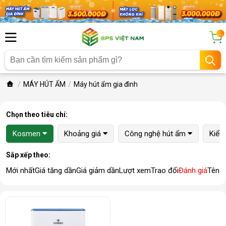
...
MÁY HÚT ẨM
Máy hút ẩm gia đình
Chọn theo tiêu chí:
Kosmen
Khoảng giá
Công nghệ hút ẩm
Kiểu
Sắp xếp theo:
Mới nhất
Giá tăng dần
Giá giảm dần
Lượt xem
Trao đổi
Đánh giá
Tên 