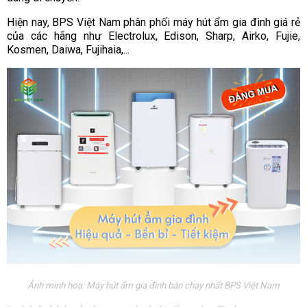
Hiện nay, BPS Việt Nam phân phối máy hút ẩm gia đình giá rẻ
của các hãng như Electrolux, Edison, Sharp, Airko, Fujie,
Kosmen, Daiwa, Fujihaia,...
Ảnh minh hoạ: Máy hút ẩm gia đình bán chạy nhất BPS Việt Nam