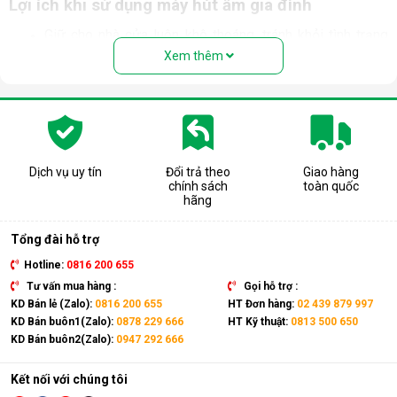
Lợi ích khi sử dụng máy hút ẩm gia đình
Giữ cho nhà cửa luôn khô thoáng, tránh khỏi tình trạng
trơn trượt trong những ngày nồm ẩm.
Xem thêm
Ngăn chặn tình trạng nấm mốc, hạn chế sự phát triển
của vi khuẩn trong môi trường độ ẩm cao. Bảo vệ sức
khỏe, ngăn ngừa các bệnh về đường hô hấp, viêm mũi,
dị ứng thường gặp.
Bảo quản các thiết bị điện, đồ dùng trong nhà tránh tiếp
xúc với độ ẩm cao gây hư hỏng, giảm tuổi thọ và mất an
Dịch vụ uy tín
Đổi trả theo
Giao hàng
toàn khi sử dụng.
chính sách
toàn quốc
Hỗ trợ sấy khô quần áo, giày dép,... nhanh chóng trong
hãng
những ngày mưa ẩm. Ngăn chặn nấm mốc, vi khuẩn, mùi
hôi và chất gây dị ứng bám trên quần áo.
Tổng đài hỗ trợ
Hotline:
0816 200 655
Tư vấn mua hàng :
Gọi hỗ trợ :
KD Bán lẻ (Zalo):
0816 200 655
HT Đơn hàng:
02 439 879 997
KD Bán buôn1(Zalo):
0878 229 666
HT Kỹ thuật:
0813 500 650
KD Bán buôn2(Zalo):
0947 292 666
Kết nối với chúng tôi