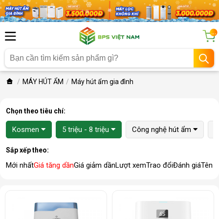
...
MÁY HÚT ẨM
Máy hút ẩm gia đình
Chọn theo tiêu chí:
Kosmen
5 triệu - 8 triệu
Công nghệ hút ẩm
K
Sắp xếp theo:
Mới nhất
Giá tăng dần
Giá giảm dần
Lượt xem
Trao đổi
Đánh giá
Tên 