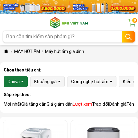
0
MÁY HÚT ẨM
Máy hút ẩm gia đình
Chọn theo tiêu chí:
Daiwa
Khoảng giá
Công nghệ hút ẩm
Kiểu m
Sắp xếp theo:
Mới nhất
Giá tăng dần
Giá giảm dần
Lượt xem
Trao đổi
Đánh giá
Tên 