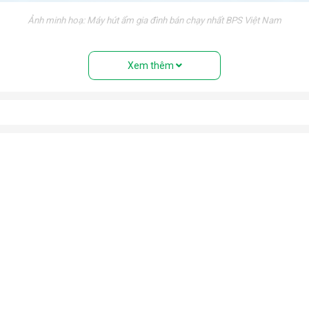
Ảnh minh hoạ: Máy hút ẩm gia đình bán chạy nhất BPS Việt Nam
nh trạng trơn trượt trong những ngày nồm ẩm.
Xem thêm
 triển của vi khuẩn trong môi trường độ ẩm cao. Bảo vệ sức khỏ
tránh tiếp xúc với độ ẩm cao gây hư hỏng, giảm tuổi thọ và mất an
óng trong những ngày mưa ẩm. Ngăn chặn nấm mốc, vi khuẩn, mùi h