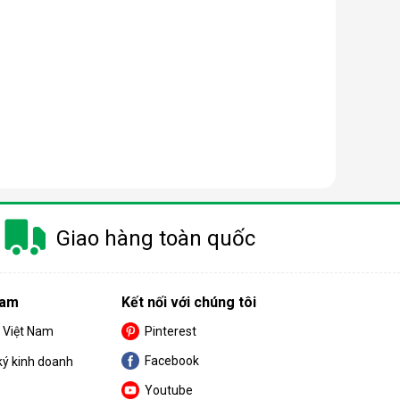
à gây ra khá nhiều khó khăn cho khách hàng trong
m.
Giao hàng toàn quốc
 nay có công suất dao động từ 10 - 50 lít/ngày.
Nam
Kết nối với chúng tôi
nhỏ thì nên chọn máy có công suất càng thấp.
S Việt Nam
Pinterest
Facebook
ký kinh doanh
Youtube