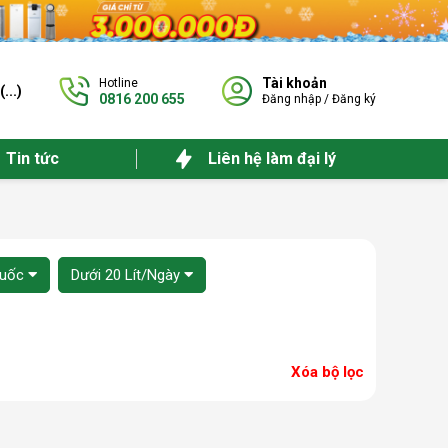
Tài khoản
Hotline
(
...
)
0816 200 655
Đăng nhập
/
Đăng ký
Tin tức
Liên hệ làm đại lý
Quốc
Dưới 20 Lít/Ngày
Xóa bộ lọc