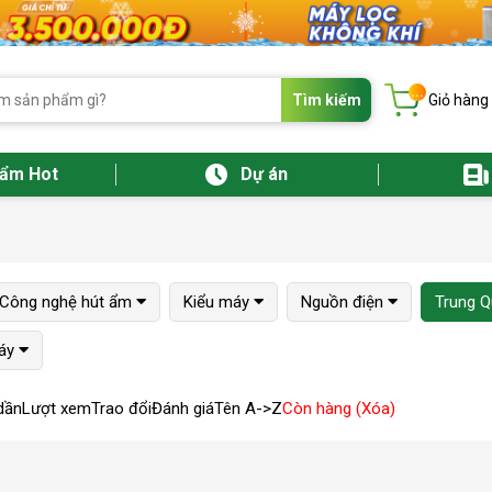
...
Tìm kiếm
Giỏ hàng
hẩm Hot
Dự án
Công nghệ hút ẩm
Kiểu máy
Nguồn điện
Trung 
áy
dần
Lượt xem
Trao đổi
Đánh giá
Tên A->Z
Còn hàng (Xóa)