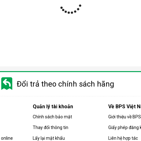
ợp
 nhiều phân khúc giá khác nhau từ bình dân tới cao cấp. Do đó m
 trọng quý khách cần phải cân nhắc kỹ trước khi chọn mua sản phẩ
Đổi trả theo chính sách hãng
 quả hút ẩm của căn phòng. Các sản phẩm
máy hút ẩm
gia đình hiện
họn mua sản phẩm có công suất phù hợp.
Quản lý tài khoản
Về BPS Việt 
 máy có công suất càng cao. Và ngược lại, diện tích phòng càng 
Chính sách bảo mật
Giới thiệu về BP
ng:
Thay đổi thông tin
Giấy phép đăng 
 ẩm có công suất 10-16 lít/ngày.
 có công suất từ 10 - 18 lít/ngày.
online
Lấy lại mật khẩu
Liên hệ hợp tác