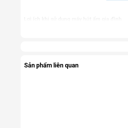
Lợi ích khi sử dụng máy hút ẩm gia đình
Giữ cho nhà cửa luôn khô thoáng, tránh khỏi tì
Ngăn chặn tình trạng nấm mốc, hạn chế sự phát
ứng thường gặp.
Bảo quản các thiết bị điện, đồ dùng trong nhà 
Hỗ trợ sấy khô quần áo, giày dép,... nhanh ch
Sản phẩm liên quan