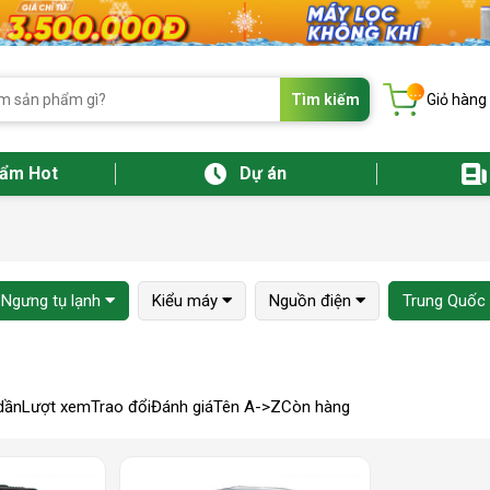
...
Tìm kiếm
Giỏ hàng
hẩm Hot
Dự án
Ngưng tụ lạnh
Kiểu máy
Nguồn điện
Trung Quốc
dần
Lượt xem
Trao đổi
Đánh giá
Tên A->Z
Còn hàng