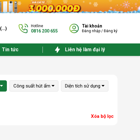
Tài khoản
Hotline
(
...
)
0816 200 655
Đăng nhập
/
Đăng ký
Tin tức
Liên hệ làm đại lý
Công suất hút ẩm
Diện tích sử dụng
Xóa bộ lọc