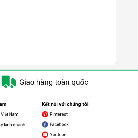
à gây ra khá nhiều khó khăn cho khách hàng trong
m.
Giao hàng toàn quốc
 nay có công suất dao động từ 10 - 50 lít/ngày.
Nam
Kết nối với chúng tôi
nhỏ thì nên chọn máy có công suất càng thấp.
S Việt Nam
Pinterest
Facebook
ký kinh doanh
Youtube