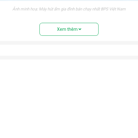
Ảnh minh hoạ: Máy hút ẩm gia đình bán chạy nhất BPS Việt Nam
nh trạng trơn trượt trong những ngày nồm ẩm.
Xem thêm
 triển của vi khuẩn trong môi trường độ ẩm cao. Bảo vệ sức khỏ
tránh tiếp xúc với độ ẩm cao gây hư hỏng, giảm tuổi thọ và mất an
óng trong những ngày mưa ẩm. Ngăn chặn nấm mốc, vi khuẩn, mùi h