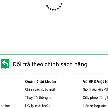
ợp
 nhiều phân khúc giá khác nhau từ bình dân tới cao cấp. Do đó m
 trọng quý khách cần phải cân nhắc kỹ trước khi chọn mua sản phẩ
Đổi trả theo chính sách hãng
 quả hút ẩm của căn phòng. Các sản phẩm
máy hút ẩm
gia đình hiện
họn mua sản phẩm có công suất phù hợp.
Quản lý tài khoản
Về BPS Việt 
 máy có công suất càng cao. Và ngược lại, diện tích phòng càng 
Chính sách bảo mật
Giới thiệu về BP
ng:
Thay đổi thông tin
Giấy phép đăng 
 ẩm có công suất 10-16 lít/ngày.
 có công suất từ 10 - 18 lít/ngày.
online
Lấy lại mật khẩu
Liên hệ hợp tác