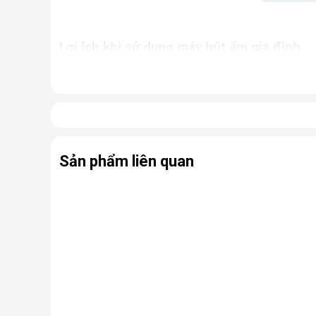
Lợi ích khi sử dụng máy hút ẩm gia đình
Giữ cho nhà cửa luôn khô thoáng, tránh khỏi tì
Ngăn chặn tình trạng nấm mốc, hạn chế sự phát
ứng thường gặp.
Bảo quản các thiết bị điện, đồ dùng trong nhà 
Hỗ trợ sấy khô quần áo, giày dép,... nhanh ch
Sản phẩm liên quan