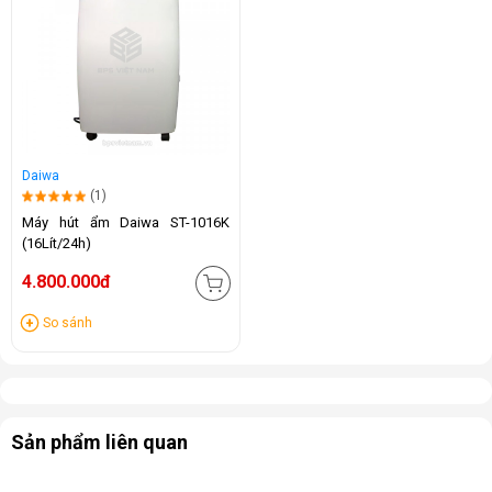
Daiwa
(1)
Máy hút ẩm Daiwa ST-1016K
(16Lít/24h)
4.800.000đ
So sánh
Sản phẩm liên quan