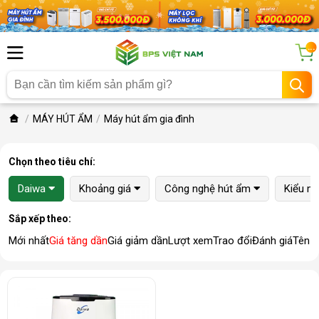
...
MÁY HÚT ẨM
Máy hút ẩm gia đình
Chọn theo tiêu chí:
Daiwa
Khoảng giá
Công nghệ hút ẩm
Kiểu m
Sắp xếp theo:
Mới nhất
Giá tăng dần
Giá giảm dần
Lượt xem
Trao đổi
Đánh giá
Tên 