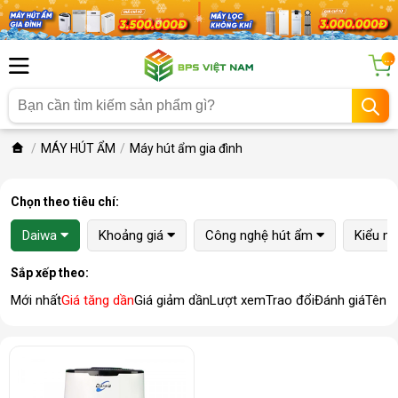
...
MÁY HÚT ẨM
Máy hút ẩm gia đình
Chọn theo tiêu chí:
Daiwa
Khoảng giá
Công nghệ hút ẩm
Kiểu m
Sắp xếp theo:
Mới nhất
Giá tăng dần
Giá giảm dần
Lượt xem
Trao đổi
Đánh giá
Tên 