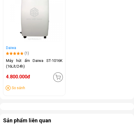
Daiwa
(1)
Máy hút ẩm Daiwa ST-1016K
(16Lít/24h)
4.800.000đ
So sánh
Sản phẩm liên quan