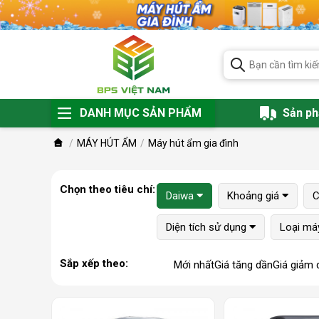
DANH MỤC SẢN PHẨM
Sản p
MÁY HÚT ẨM
Máy hút ẩm gia đình
Chọn theo tiêu chí:
Daiwa
Khoảng giá
C
Diện tích sử dụng
Loại má
Sắp xếp theo:
Mới nhất
Giá tăng dần
Giá giảm 