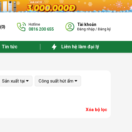
Tài khoản
Hotline
(
0
)
0816 200 655
Đăng nhập
/
Đăng ký
Tin tức
Liên hệ làm đại lý
Sản xuất tại
Công suất hút ẩm
Xóa bộ lọc