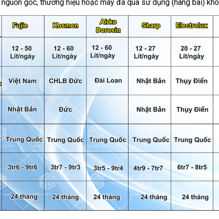
õ nguồn gốc, thương hiệu hoặc máy đã qua sử dụng (hàng bãi) k