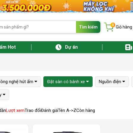
0
Tìm kiếm
Giỏ hàng
hẩm Hot
Dự án
ông nghệ hút ẩm
Đặt sàn có bánh xe
Nguồn điện
y
dần
Lượt xem
Trao đổi
Đánh giá
Tên A->Z
Còn hàng