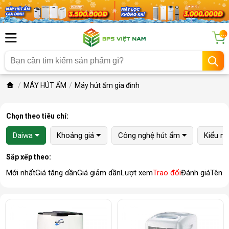
...
MÁY HÚT ẨM
Máy hút ẩm gia đình
Chọn theo tiêu chí:
Daiwa
Khoảng giá
Công nghệ hút ẩm
Kiểu m
Sắp xếp theo:
Mới nhất
Giá tăng dần
Giá giảm dần
Lượt xem
Trao đổi
Đánh giá
Tên 