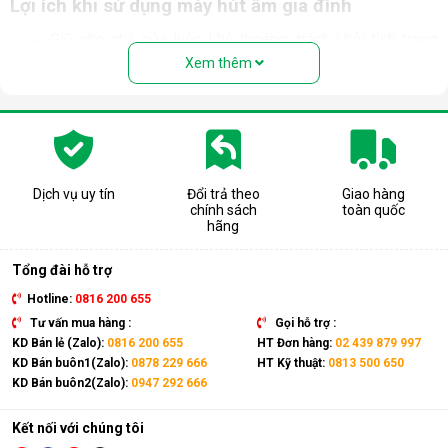
Lợi ích khi sử dụng máy hút ẩm gia đình
Giữ cho nhà cửa luôn khô thoáng, tránh khỏi tình trạng
trơn trượt trong những ngày nồm ẩm.
Xem thêm
Ngăn chặn tình trạng nấm mốc, hạn chế sự phát triển
của vi khuẩn trong môi trường độ ẩm cao. Bảo vệ sức
khỏe, ngăn ngừa các bệnh về đường hô hấp, viêm mũi,
dị ứng thường gặp.
Bảo quản các thiết bị điện, đồ dùng trong nhà tránh tiếp
xúc với độ ẩm cao gây hư hỏng, giảm tuổi thọ và mất an
Dịch vụ uy tín
Đổi trả theo
Giao hàng
toàn khi sử dụng.
chính sách
toàn quốc
Hỗ trợ sấy khô quần áo, giày dép,... nhanh chóng trong
hãng
những ngày mưa ẩm. Ngăn chặn nấm mốc, vi khuẩn, mùi
hôi và chất gây dị ứng bám trên quần áo.
Tổng đài hỗ trợ
Hotline:
0816 200 655
Tư vấn mua hàng :
Gọi hỗ trợ :
KD Bán lẻ (Zalo):
0816 200 655
HT Đơn hàng:
02 439 879 997
KD Bán buôn1(Zalo):
0878 229 666
HT Kỹ thuật:
0813 500 650
KD Bán buôn2(Zalo):
0947 292 666
Kết nối với chúng tôi