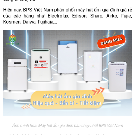
Hiện nay, BPS Việt Nam phân phối máy hút ẩm gia đình giá rẻ
của các hãng như Electrolux, Edison, Sharp, Airko, Fujie,
Kosmen, Daiwa, Fujihaia,...
Ảnh minh hoạ: Máy hút ẩm gia đình bán chạy nhất BPS Việt Nam