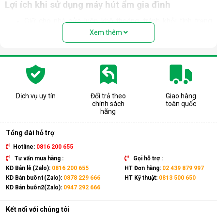
Lợi ích khi sử dụng máy hút ẩm gia đình
Giữ cho nhà cửa luôn khô thoáng, tránh khỏi tình trạng
trơn trượt trong những ngày nồm ẩm.
Xem thêm
Ngăn chặn tình trạng nấm mốc, hạn chế sự phát triển
của vi khuẩn trong môi trường độ ẩm cao. Bảo vệ sức
khỏe, ngăn ngừa các bệnh về đường hô hấp, viêm mũi,
dị ứng thường gặp.
Bảo quản các thiết bị điện, đồ dùng trong nhà tránh tiếp
xúc với độ ẩm cao gây hư hỏng, giảm tuổi thọ và mất an
Dịch vụ uy tín
Đổi trả theo
Giao hàng
toàn khi sử dụng.
chính sách
toàn quốc
Hỗ trợ sấy khô quần áo, giày dép,... nhanh chóng trong
hãng
những ngày mưa ẩm. Ngăn chặn nấm mốc, vi khuẩn, mùi
hôi và chất gây dị ứng bám trên quần áo.
Tổng đài hỗ trợ
Hotline:
0816 200 655
Tư vấn mua hàng :
Gọi hỗ trợ :
KD Bán lẻ (Zalo):
0816 200 655
HT Đơn hàng:
02 439 879 997
KD Bán buôn1(Zalo):
0878 229 666
HT Kỹ thuật:
0813 500 650
KD Bán buôn2(Zalo):
0947 292 666
Kết nối với chúng tôi