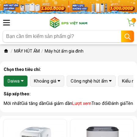
...
MÁY HÚT ẨM
Máy hút ẩm gia đình
Chọn theo tiêu chí:
Daiwa
Khoảng giá
Công nghệ hút ẩm
Kiểu m
Sắp xếp theo:
Mới nhất
Giá tăng dần
Giá giảm dần
Lượt xem
Trao đổi
Đánh giá
Tên 