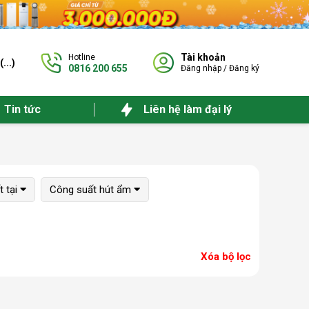
Tài khoản
Hotline
(
...
)
0816 200 655
Đăng nhập
/
Đăng ký
Tin tức
Liên hệ làm đại lý
 tại
Công suất hút ẩm
Xóa bộ lọc