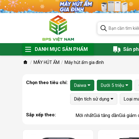
DANH MỤC SẢN PHẨM
Sản p
MÁY HÚT ẨM
Máy hút ẩm gia đình
Chọn theo tiêu chí:
Daiwa
Dưới 5 triệu
Diện tích sử dụng
Loại m
Sắp xếp theo:
Mới nhất
Giá tăng dần
Giá giảm 