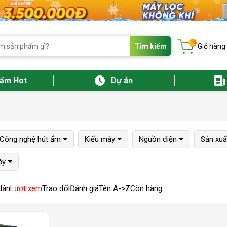
...
Tìm kiếm
Giỏ hàng
hẩm Hot
Dự án
Công nghệ hút ẩm
Kiểu máy
Nguồn điện
Sản xuất
áy
dần
Lượt xem
Trao đổi
Đánh giá
Tên A->Z
Còn hàng