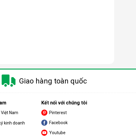
à gây ra khá nhiều khó khăn cho khách hàng trong
m.
Giao hàng toàn quốc
 nay có công suất dao động từ 10 - 50 lít/ngày.
Nam
Kết nối với chúng tôi
nhỏ thì nên chọn máy có công suất càng thấp.
S Việt Nam
Pinterest
Facebook
ký kinh doanh
Youtube