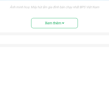
Ảnh minh hoạ: Máy hút ẩm gia đình bán chạy nhất BPS Việt Nam
nh trạng trơn trượt trong những ngày nồm ẩm.
Xem thêm
 triển của vi khuẩn trong môi trường độ ẩm cao. Bảo vệ sức khỏ
tránh tiếp xúc với độ ẩm cao gây hư hỏng, giảm tuổi thọ và mất an
óng trong những ngày mưa ẩm. Ngăn chặn nấm mốc, vi khuẩn, mùi h