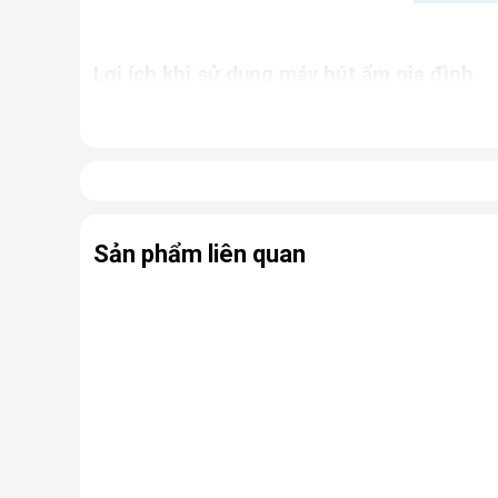
Lợi ích khi sử dụng máy hút ẩm gia đình
Giữ cho nhà cửa luôn khô thoáng, tránh khỏi tì
Ngăn chặn tình trạng nấm mốc, hạn chế sự phát
ứng thường gặp.
Bảo quản các thiết bị điện, đồ dùng trong nhà 
Hỗ trợ sấy khô quần áo, giày dép,... nhanh ch
Sản phẩm liên quan