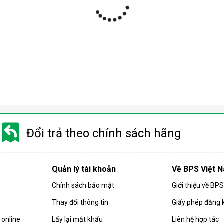
ợp
 nhiều phân khúc giá khác nhau từ bình dân tới cao cấp. Do đó m
 trọng quý khách cần phải cân nhắc kỹ trước khi chọn mua sản phẩ
Đổi trả theo chính sách hãng
 quả hút ẩm của căn phòng. Các sản phẩm
máy hút ẩm
gia đình hiện
họn mua sản phẩm có công suất phù hợp.
Quản lý tài khoản
Về BPS Việt 
 máy có công suất càng cao. Và ngược lại, diện tích phòng càng 
Chính sách bảo mật
Giới thiệu về BP
ng:
Thay đổi thông tin
Giấy phép đăng 
 ẩm có công suất 10-16 lít/ngày.
 có công suất từ 10 - 18 lít/ngày.
online
Lấy lại mật khẩu
Liên hệ hợp tác