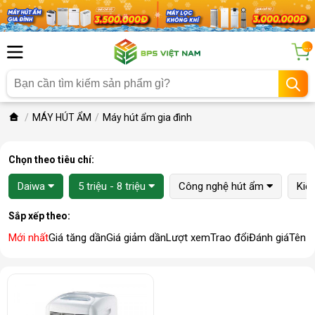
...
MÁY HÚT ẨM
Máy hút ẩm gia đình
Chọn theo tiêu chí:
Daiwa
5 triệu - 8 triệu
Công nghệ hút ẩm
Kiể
Sắp xếp theo:
Mới nhất
Giá tăng dần
Giá giảm dần
Lượt xem
Trao đổi
Đánh giá
Tên 