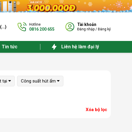
Tài khoản
Hotline
(
...
)
0816 200 655
Đăng nhập
/
Đăng ký
Tin tức
Liên hệ làm đại lý
 tại
Công suất hút ẩm
Xóa bộ lọc