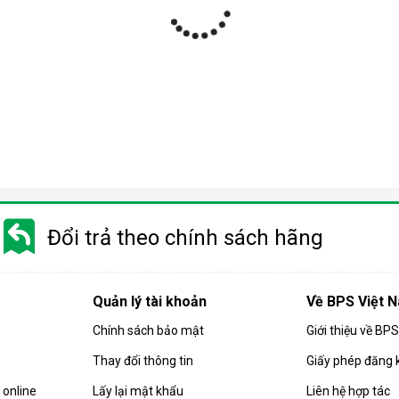
ợp
 nhiều phân khúc giá khác nhau từ bình dân tới cao cấp. Do đó m
 trọng quý khách cần phải cân nhắc kỹ trước khi chọn mua sản phẩ
Đổi trả theo chính sách hãng
 quả hút ẩm của căn phòng. Các sản phẩm
máy hút ẩm
gia đình hiện
họn mua sản phẩm có công suất phù hợp.
Quản lý tài khoản
Về BPS Việt 
 máy có công suất càng cao. Và ngược lại, diện tích phòng càng 
Chính sách bảo mật
Giới thiệu về BP
ng:
Thay đổi thông tin
Giấy phép đăng 
 ẩm có công suất 10-16 lít/ngày.
 có công suất từ 10 - 18 lít/ngày.
online
Lấy lại mật khẩu
Liên hệ hợp tác