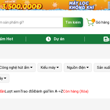
...
Tìm kiếm
Giỏ hàng
hẩm Hot
Dự án
Công nghệ hút ẩm
Kiểu máy
Nguồn điện
Sản xuất
áy
dần
Lượt xem
Trao đổi
Đánh giá
Tên A->Z
Còn hàng (Xóa)