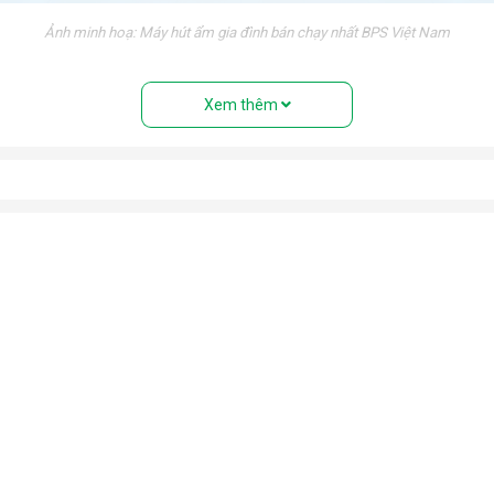
Ảnh minh hoạ: Máy hút ẩm gia đình bán chạy nhất BPS Việt Nam
nh trạng trơn trượt trong những ngày nồm ẩm.
Xem thêm
 triển của vi khuẩn trong môi trường độ ẩm cao. Bảo vệ sức khỏ
tránh tiếp xúc với độ ẩm cao gây hư hỏng, giảm tuổi thọ và mất an
óng trong những ngày mưa ẩm. Ngăn chặn nấm mốc, vi khuẩn, mùi h