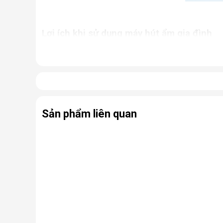
Lợi ích khi sử dụng máy hút ẩm gia đình
Giữ cho nhà cửa luôn khô thoáng, tránh khỏi tì
Ngăn chặn tình trạng nấm mốc, hạn chế sự phát
ứng thường gặp.
Bảo quản các thiết bị điện, đồ dùng trong nhà 
Hỗ trợ sấy khô quần áo, giày dép,... nhanh ch
Sản phẩm liên quan