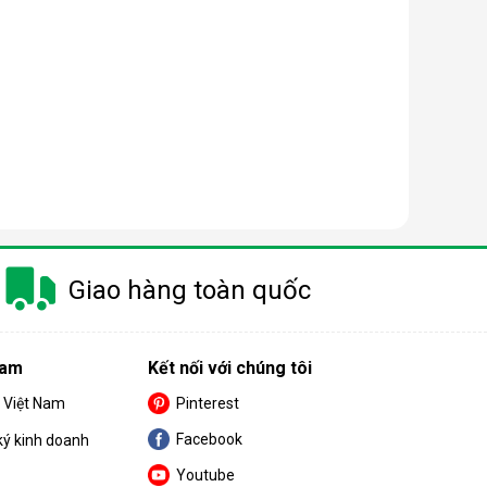
à gây ra khá nhiều khó khăn cho khách hàng trong
m.
Giao hàng toàn quốc
 nay có công suất dao động từ 10 - 50 lít/ngày.
Nam
Kết nối với chúng tôi
nhỏ thì nên chọn máy có công suất càng thấp.
S Việt Nam
Pinterest
Facebook
ký kinh doanh
Youtube