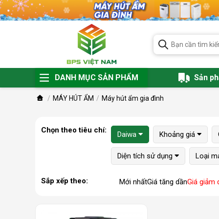
DANH MỤC SẢN PHẨM
Sản p
MÁY HÚT ẨM
Máy hút ẩm gia đình
Chọn theo tiêu chí:
Daiwa
Khoảng giá
Diện tích sử dụng
Loại m
Sắp xếp theo:
Mới nhất
Giá tăng dần
Giá giảm 