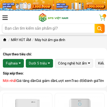
...
MÁY HÚT ẨM
Máy hút ẩm gia đình
Chọn theo tiêu chí:
Fujihaia
Dưới 5 triệu
Công nghệ hút ẩm
Kiểu
Sắp xếp theo:
Mới nhất
Giá tăng dần
Giá giảm dần
Lượt xem
Trao đổi
Đánh giá
Tên 