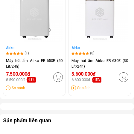
Airko
Airko
(1)
(0)
Máy hút ẩm Airko ER-650E (50
Máy hút ẩm Airko ER-630E (30
Lít/24h)
Lít/24h)
7.500.000đ
5.600.000đ
8.590.000đ
6.600.000đ
-13%
-15%
So sánh
So sánh
Sản phẩm liên quan