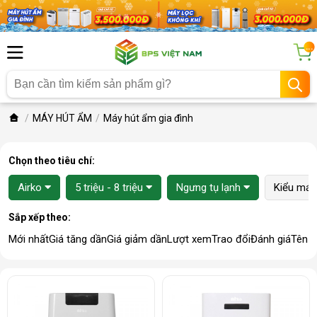
...
MÁY HÚT ẨM
Máy hút ẩm gia đình
Chọn theo tiêu chí:
Airko
5 triệu - 8 triệu
Ngưng tụ lạnh
Kiểu máy
Sắp xếp theo:
Mới nhất
Giá tăng dần
Giá giảm dần
Lượt xem
Trao đổi
Đánh giá
Tên 