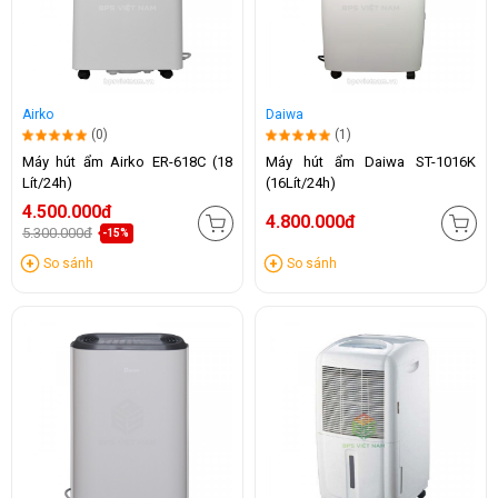
Airko
Daiwa
(0)
(1)
Máy hút ẩm Airko ER-618C (18
Máy hút ẩm Daiwa ST-1016K
Lít/24h)
(16Lít/24h)
4.500.000đ
4.800.000đ
5.300.000đ
-15%
So sánh
So sánh