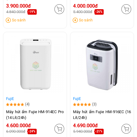
3.900.000đ
4.000.000đ
4.840.000đ
5.400.000đ
-19%
-26%
So sánh
So sánh
FujiE
FujiE
(4)
(3)
Máy hút ẩm Fujie HM-914EC Pro
Máy hút ẩm Fujie HM-916EC (16
(14 Lít/24h)
Lít/24h)
4.600.000đ
4.690.000đ
6.090.000đ
5.940.000đ
-24%
-21%