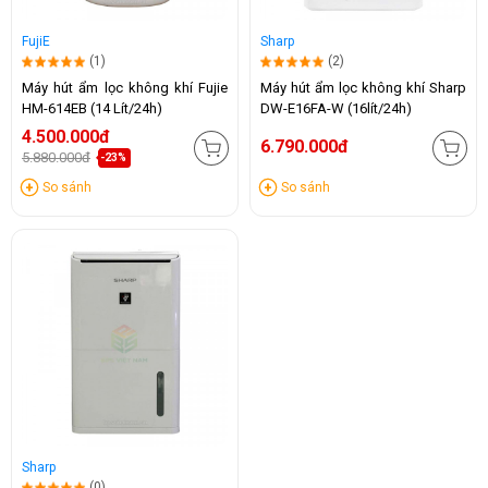
FujiE
Sharp
(1)
(2)
Máy hút ẩm lọc không khí Fujie
Máy hút ẩm lọc không khí Sharp
HM-614EB (14 Lít/24h)
DW-E16FA-W (16lít/24h)
4.500.000đ
6.790.000đ
5.880.000đ
-23%
So sánh
So sánh
Sharp
(0)