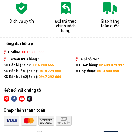
dị ứng thường gặp.
Bảo quản các thiết bị điện, đồ dùng trong nhà tránh tiếp
xúc với độ ẩm cao gây hư hỏng, giảm tuổi thọ và mất an
Dịch vụ uy tín
Đổi trả theo
Giao hàng
toàn khi sử dụng.
chính sách
toàn quốc
Hỗ trợ sấy khô quần áo, giày dép,... nhanh chóng trong
hãng
những ngày mưa ẩm. Ngăn chặn nấm mốc, vi khuẩn, mùi
hôi và chất gây dị ứng bám trên quần áo.
Tổng đài hỗ trợ
Hotline:
0816 200 655
Tư vấn mua hàng :
Gọi hỗ trợ :
KD Bán lẻ (Zalo):
0816 200 655
HT Đơn hàng:
02 439 879 997
KD Bán buôn1(Zalo):
0878 229 666
HT Kỹ thuật:
0813 500 650
KD Bán buôn2(Zalo):
0947 292 666
Kết nối với chúng tôi
Chấp nhận thanh toán