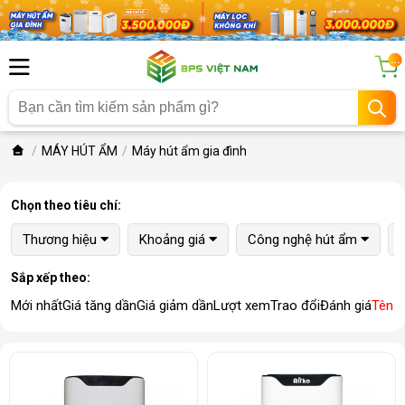
...
MÁY HÚT ẨM
Máy hút ẩm gia đình
Chọn theo tiêu chí:
Thương hiệu
Khoảng giá
Công nghệ hút ẩm
Sắp xếp theo:
Mới nhất
Giá tăng dần
Giá giảm dần
Lượt xem
Trao đổi
Đánh giá
Tên 