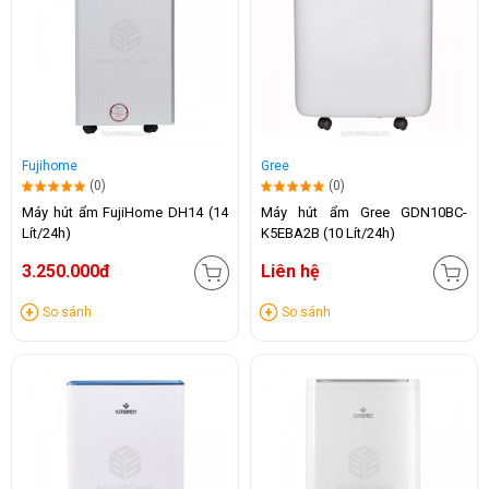
Fujihome
Gree
(0)
(0)
Máy hút ẩm FujiHome DH14 (14
Máy hút ẩm Gree GDN10BC-
Lít/24h)
K5EBA2B (10 Lít/24h)
3.250.000đ
Liên hệ
So sánh
So sánh