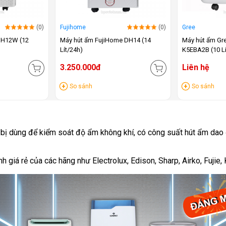
(0)
Fujihome
(0)
Gree
 DH12W (12
Máy hút ẩm FujiHome DH14 (14
Máy hút ẩm Gr
Lít/24h)
K5EBA2B (10 Lí
3.250.000đ
Liên hệ
So sánh
So sánh
 bị dùng để kiểm soát độ ẩm không khí, có công suất hút ẩm dao 
giá rẻ của các hãng như Electrolux, Edison, Sharp, Airko, Fujie, K