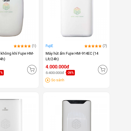
(1)
FujiE
(7)
 không khí Fujie HM-
Máy hút ẩm Fujie HM-914EC (14
24h)
Lít/24h)
4.000.000đ
5.400.000đ
3%
-26%
So sánh