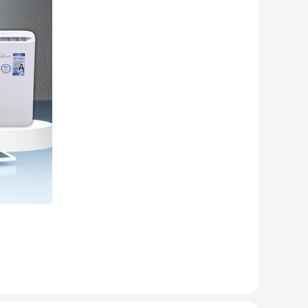
e, ngăn ngừa các bệnh về đường hô hấp, viêm mũi, dị