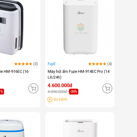
(3)
FujiE
(4)
jie HM-916EC (16
Máy hút ẩm Fujie HM-914EC Pro (14
Lít/24h)
4.600.000đ
6.090.000đ
1%
-24%
So sánh