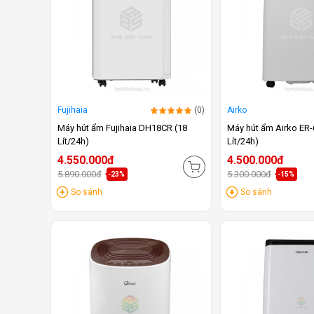
Fujihaia
(0)
Airko
Máy hút ẩm Fujihaia DH18CR (18
Máy hút ẩm Airko ER-
Lít/24h)
Lít/24h)
4.550.000đ
4.500.000đ
5.890.000đ
5.300.000đ
-23%
-15%
So sánh
So sánh