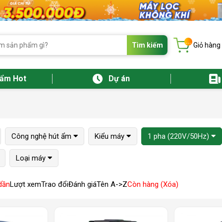
...
Tìm kiếm
Giỏ hàng
hẩm Hot
Dự án
Công nghệ hút ẩm
Kiểu máy
1 pha (220V/50Hz)
Loại máy
dần
Lượt xem
Trao đổi
Đánh giá
Tên A->Z
Còn hàng (Xóa)