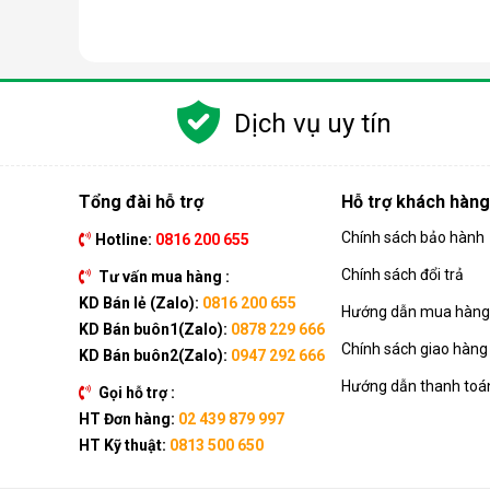
Cách lựa chọn máy hút ẩm gia đình phù h
Máy hút ẩm gia đình đa dạng mẫu mã, thương hiệu với
quá trình lựa chọn. Dưới đây là một số tiêu chí quan
Dịch vụ uy tín
Diện tích phòng và công suất hút ẩm
Công suất là yếu tố quan trọng quyết định tới hiệu
Người dùng có thể căn cứ vào diện tích phòng để c
Tổng đài hỗ trợ
Hỗ trợ khách hàng
Thông thường, diện tích phòng càng lớn thì nên chọn
Chính sách bảo hành
Hotline:
0816 200 655
Cách chọn công suất máy hút ẩm theo diện tích phò
Chính sách đổi trả
Tư vấn mua hàng :
Diện tích phòng dưới dưới 15m2: Chọn máy hút
KD Bán lẻ (Zalo):
0816 200 655
Diện tích phòng từ 15 - 20m2: Chọn máy hút ẩm
Hướng dẫn mua hàng 
KD Bán buôn1(Zalo):
0878 229 666
Diện tích phòng từ 25 - 30m2: Chọn máy hút ẩm 
Chính sách giao hàng
Diện tích phòng từ 40 - 50m2: Chọn máy hút ẩm 
KD Bán buôn2(Zalo):
0947 292 666
Diện tích phòng từ 70 - 80m2: Chọn máy hút ẩm 
Hướng dẫn thanh toá
Gọi hỗ trợ :
Diện tích phòng lớn 100-110m2: Chọn máy hút ẩ
HT Đơn hàng:
02 439 879 997
HT Kỹ thuật:
0813 500 650