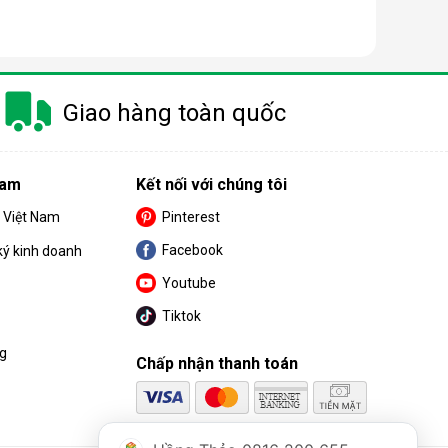
à gây ra khá nhiều khó khăn cho khách hàng trong
m.
Giao hàng toàn quốc
 nay có công suất dao động từ 10 - 50 lít/ngày.
Nam
Kết nối với chúng tôi
nhỏ thì nên chọn máy có công suất càng thấp.
S Việt Nam
Pinterest
Facebook
ký kinh doanh
Youtube
Tiktok
ng
Chấp nhận thanh toán