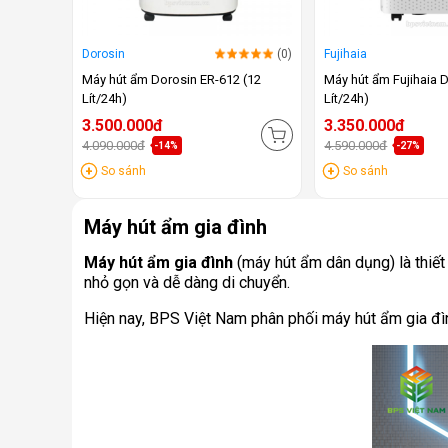
Dorosin
(0)
Fujihaia
Máy hút ẩm Dorosin ER-612 (12
Máy hút ẩm Fujihaia
Lít/24h)
Lít/24h)
3.500.000đ
3.350.000đ
4.090.000đ
4.590.000đ
-14%
-27%
So sánh
So sánh
Máy hút ẩm gia đình
Máy hút ẩm gia đình
(máy hút ẩm dân dụng) là thiết
nhỏ gọn và dễ dàng di chuyển.
Hiện nay, BPS Việt Nam phân phối máy hút ẩm gia đình 