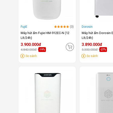
FujiE
(3)
Dorosin
Máy hút ẩm Fujie HM-912EC-N (12
Máy hút ẩm Dorosin 
Lít/24h)
Lít/24h)
3.900.000đ
3.890.000đ
4.840.000đ
5.300.000đ
-19%
-27%
So sánh
So sánh