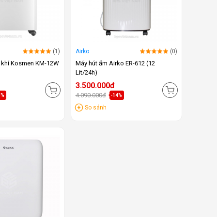
(1)
Airko
(0)
c khí Kosmen KM-12W
Máy hút ẩm Airko ER-612 (12
Lít/24h)
3.500.000đ
4.090.000đ
0%
-14%
So sánh