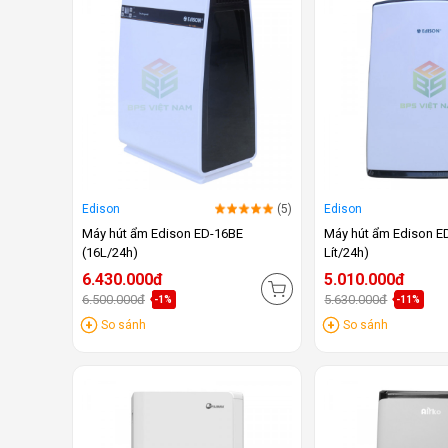
Edison
(5)
Edison
Máy hút ẩm Edison ED-16BE
Máy hút ẩm Edison E
(16L/24h)
Lít/24h)
6.430.000đ
5.010.000đ
6.500.000đ
5.630.000đ
-1%
-11%
So sánh
So sánh