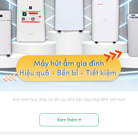
Ảnh minh hoạ: Máy hút ẩm gia đình bán chạy nhất BPS Việt Nam
nh trạng trơn trượt trong những ngày nồm ẩm.
Xem thêm
 triển của vi khuẩn trong môi trường độ ẩm cao. Bảo vệ sức khỏ