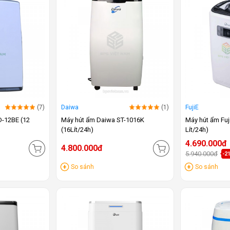
(7)
Daiwa
(1)
FujiE
D-12BE (12
Máy hút ẩm Daiwa ST-1016K
Máy hút ẩm Fu
(16Lít/24h)
Lít/24h)
4.690.000đ
4.800.000đ
5.940.000đ
-2
So sánh
So sánh