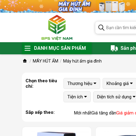
DANH MỤC SẢN PHẨM
Sản p
MÁY HÚT ẨM
Máy hút ẩm gia đình
Chọn theo tiêu
Thương hiệu
Khoảng giá
chí:
Tiện ích
Diện tích sử dụng
Sắp xếp theo:
Mới nhất
Giá tăng dần
Giá giảm 