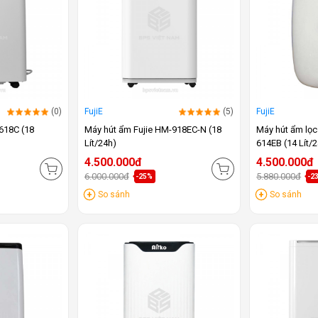
(0)
FujiE
(5)
FujiE
618C (18
Máy hút ẩm Fujie HM-918EC-N (18
Máy hút ẩm lọc
Lít/24h)
614EB (14 Lít/
4.500.000đ
4.500.000đ
6.000.000đ
5.880.000đ
-25%
-2
So sánh
So sánh