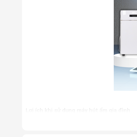
Lợi ích khi sử dụng máy hút ẩm gia đình
Giữ cho nhà cửa luôn khô thoáng, tránh khỏi tì
Ngăn chặn tình trạng nấm mốc, hạn chế sự phát
ứng thường gặp.