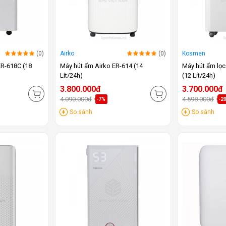
(0)
Airko
(0)
Kosmen
ER-618C (18
Máy hút ẩm Airko ER-614 (14
Máy hút ẩm lọ
Lít/24h)
(12 Lít/24h)
3.800.000đ
3.700.000đ
4.090.000đ
4.598.000đ
-7%
-2
So sánh
So sánh