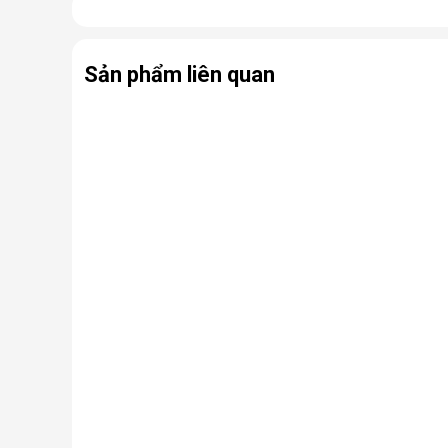
Bảo quản các thiết bị điện, đồ dùng trong nhà 
Hỗ trợ sấy khô quần áo, giày dép,... nhanh ch
Sản phẩm liên quan