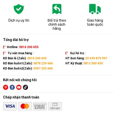
khỏe, ngăn ngừa các bệnh về đường hô hấp, viêm mũi,
dị ứng thường gặp.
Bảo quản các thiết bị điện, đồ dùng trong nhà tránh tiếp
xúc với độ ẩm cao gây hư hỏng, giảm tuổi thọ và mất an
Dịch vụ uy tín
Đổi trả theo
Giao hàng
toàn khi sử dụng.
chính sách
toàn quốc
Hỗ trợ sấy khô quần áo, giày dép,... nhanh chóng trong
hãng
những ngày mưa ẩm. Ngăn chặn nấm mốc, vi khuẩn, mùi
hôi và chất gây dị ứng bám trên quần áo.
Tổng đài hỗ trợ
Hotline:
0816 200 655
Tư vấn mua hàng :
Gọi hỗ trợ :
KD Bán lẻ (Zalo):
0816 200 655
HT Đơn hàng:
02 439 879 997
KD Bán buôn1(Zalo):
0878 229 666
HT Kỹ thuật:
0813 500 650
KD Bán buôn2(Zalo):
0947 292 666
Kết nối với chúng tôi
Chấp nhận thanh toán