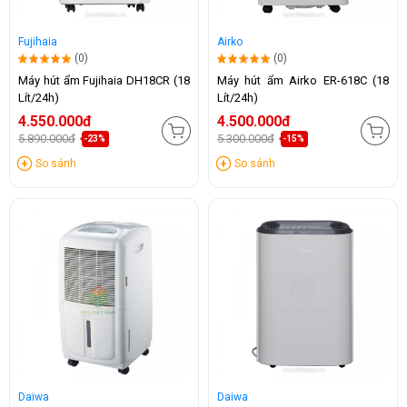
Fujihaia
Airko
(0)
(0)
Máy hút ẩm Fujihaia DH18CR (18
Máy hút ẩm Airko ER-618C (18
Lít/24h)
Lít/24h)
4.550.000đ
4.500.000đ
5.890.000đ
5.300.000đ
-23%
-15%
So sánh
So sánh
Daiwa
Daiwa