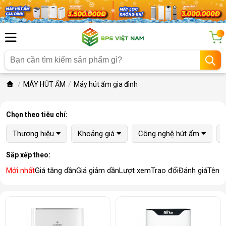
...
MÁY HÚT ẨM
Máy hút ẩm gia đình
Chọn theo tiêu chí:
Thương hiệu
Khoảng giá
Công nghệ hút ẩm
Sắp xếp theo:
Mới nhất
Giá tăng dần
Giá giảm dần
Lượt xem
Trao đổi
Đánh giá
Tên 