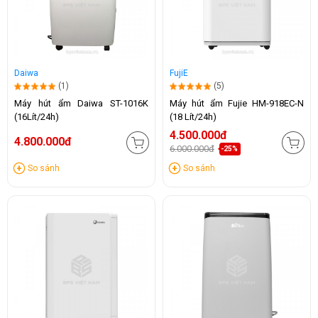
Daiwa
FujiE
(1)
(5)
Máy hút ẩm Daiwa ST-1016K
Máy hút ẩm Fujie HM-918EC-N
(16Lít/24h)
(18 Lít/24h)
4.500.000đ
4.800.000đ
6.000.000đ
-25%
So sánh
So sánh