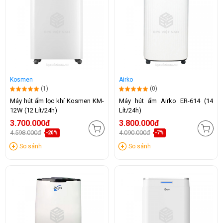
Kosmen
Airko
(1)
(0)
Máy hút ẩm lọc khí Kosmen KM-
Máy hút ẩm Airko ER-614 (14
12W (12 Lít/24h)
Lít/24h)
3.700.000đ
3.800.000đ
4.598.000đ
4.090.000đ
-20%
-7%
So sánh
So sánh