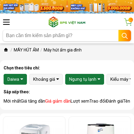
...
MÁY HÚT ẨM
Máy hút ẩm gia đình
Chọn theo tiêu chí:
Daiwa
Khoảng giá
Ngưng tụ lạnh
Kiểu máy
Sắp xếp theo:
Mới nhất
Giá tăng dần
Giá giảm dần
Lượt xem
Trao đổi
Đánh giá
Tên 