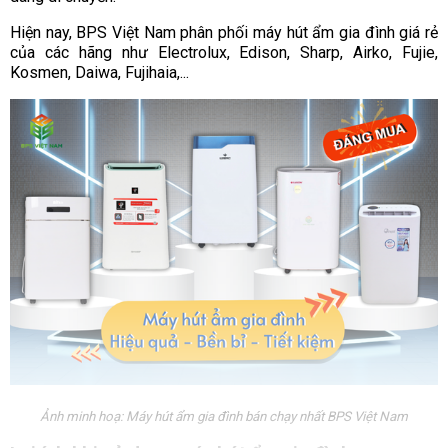
Hiện nay, BPS Việt Nam phân phối máy hút ẩm gia đình giá rẻ
của các hãng như Electrolux, Edison, Sharp, Airko, Fujie,
Kosmen, Daiwa, Fujihaia,...
Ảnh minh hoạ: Máy hút ẩm gia đình bán chạy nhất BPS Việt Nam