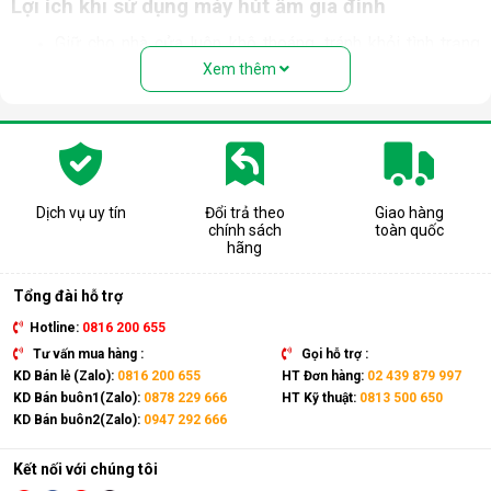
Lợi ích khi sử dụng máy hút ẩm gia đình
Giữ cho nhà cửa luôn khô thoáng, tránh khỏi tình trạng
trơn trượt trong những ngày nồm ẩm.
Xem thêm
Ngăn chặn tình trạng nấm mốc, hạn chế sự phát triển
của vi khuẩn trong môi trường độ ẩm cao. Bảo vệ sức
khỏe, ngăn ngừa các bệnh về đường hô hấp, viêm mũi,
dị ứng thường gặp.
Bảo quản các thiết bị điện, đồ dùng trong nhà tránh tiếp
xúc với độ ẩm cao gây hư hỏng, giảm tuổi thọ và mất an
Dịch vụ uy tín
Đổi trả theo
Giao hàng
toàn khi sử dụng.
chính sách
toàn quốc
Hỗ trợ sấy khô quần áo, giày dép,... nhanh chóng trong
hãng
những ngày mưa ẩm. Ngăn chặn nấm mốc, vi khuẩn, mùi
hôi và chất gây dị ứng bám trên quần áo.
Tổng đài hỗ trợ
Hotline:
0816 200 655
Tư vấn mua hàng :
Gọi hỗ trợ :
KD Bán lẻ (Zalo):
0816 200 655
HT Đơn hàng:
02 439 879 997
KD Bán buôn1(Zalo):
0878 229 666
HT Kỹ thuật:
0813 500 650
KD Bán buôn2(Zalo):
0947 292 666
Kết nối với chúng tôi