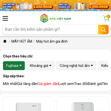
...
MÁY HÚT ẨM
Máy hút ẩm gia đình
Chọn theo tiêu chí:
Fujihaia
Khoảng giá
Công nghệ hút ẩm
Kiểu 
Sắp xếp theo:
Mới nhất
Giá tăng dần
Giá giảm dần
Lượt xem
Trao đổi
Đánh giá
Tên 