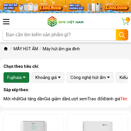
...
MÁY HÚT ẨM
Máy hút ẩm gia đình
Chọn theo tiêu chí:
Fujihaia
Khoảng giá
Công nghệ hút ẩm
Kiểu 
Sắp xếp theo:
Mới nhất
Giá tăng dần
Giá giảm dần
Lượt xem
Trao đổi
Đánh giá
Tên 