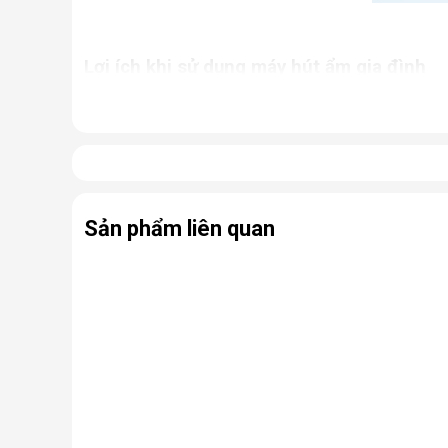
Lợi ích khi sử dụng máy hút ẩm gia đình
Giữ cho nhà cửa luôn khô thoáng, tránh khỏi tì
Ngăn chặn tình trạng nấm mốc, hạn chế sự phát
ứng thường gặp.
Bảo quản các thiết bị điện, đồ dùng trong nhà 
Hỗ trợ sấy khô quần áo, giày dép,... nhanh ch
Sản phẩm liên quan