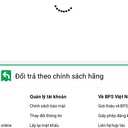
ợp
 nhiều phân khúc giá khác nhau từ bình dân tới cao cấp. Do đó m
 trọng quý khách cần phải cân nhắc kỹ trước khi chọn mua sản phẩ
Đổi trả theo chính sách hãng
 quả hút ẩm của căn phòng. Các sản phẩm
máy hút ẩm
gia đình hiện
họn mua sản phẩm có công suất phù hợp.
Quản lý tài khoản
Về BPS Việt 
 máy có công suất càng cao. Và ngược lại, diện tích phòng càng 
Chính sách bảo mật
Giới thiệu về BP
ng:
Thay đổi thông tin
Giấy phép đăng 
 ẩm có công suất 10-16 lít/ngày.
 có công suất từ 10 - 18 lít/ngày.
online
Lấy lại mật khẩu
Liên hệ hợp tác