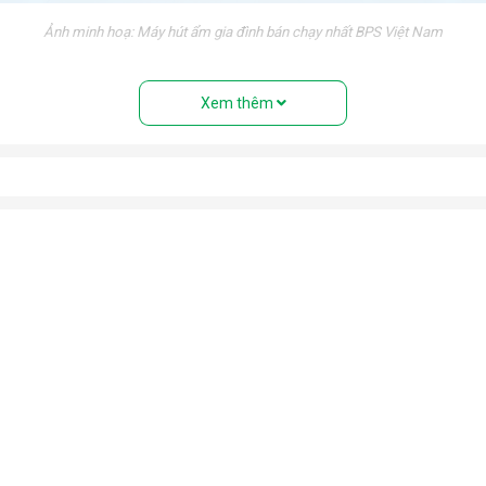
Ảnh minh hoạ: Máy hút ẩm gia đình bán chạy nhất BPS Việt Nam
nh trạng trơn trượt trong những ngày nồm ẩm.
Xem thêm
 triển của vi khuẩn trong môi trường độ ẩm cao. Bảo vệ sức khỏ
tránh tiếp xúc với độ ẩm cao gây hư hỏng, giảm tuổi thọ và mất an
óng trong những ngày mưa ẩm. Ngăn chặn nấm mốc, vi khuẩn, mùi h