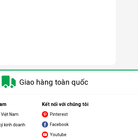
à gây ra khá nhiều khó khăn cho khách hàng trong
m.
Giao hàng toàn quốc
 nay có công suất dao động từ 10 - 50 lít/ngày.
Nam
Kết nối với chúng tôi
nhỏ thì nên chọn máy có công suất càng thấp.
S Việt Nam
Pinterest
Facebook
ký kinh doanh
Youtube