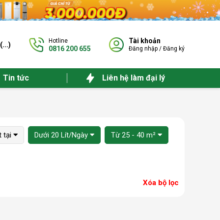
Tài khoản
Hotline
(
...
)
0816 200 655
Đăng nhập
/
Đăng ký
Tin tức
Liên hệ làm đại lý
 tại
Dưới 20 Lít/Ngày
Từ 25 - 40 m²
Xóa bộ lọc