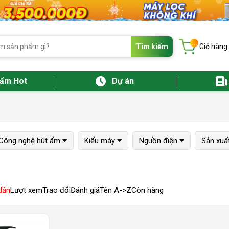
...
Tìm kiếm
Giỏ hàng
hẩm Hot
Dự án
Công nghệ hút ẩm
Kiểu máy
Nguồn điện
Sản xuất
dần
Lượt xem
Trao đổi
Đánh giá
Tên A->Z
Còn hàng