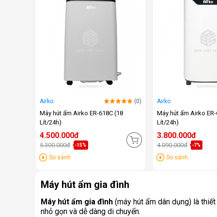
Airko
(0)
Airko
Máy hút ẩm Airko ER-618C (18
Máy hút ẩm Airko ER-
Lít/24h)
Lít/24h)
4.500.000đ
3.800.000đ
5.300.000đ
4.090.000đ
-15%
-7%
So sánh
So sánh
Máy hút ẩm gia đình
Máy hút ẩm gia đình
(máy hút ẩm dân dụng) là thiết
nhỏ gọn và dễ dàng di chuyển.