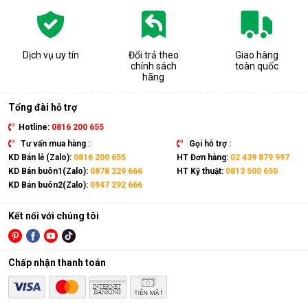
khỏe, ngăn ngừa các bệnh về đường hô hấp, viêm mũi,
dị ứng thường gặp.
Bảo quản các thiết bị điện, đồ dùng trong nhà tránh tiếp
xúc với độ ẩm cao gây hư hỏng, giảm tuổi thọ và mất an
Dịch vụ uy tín
Đổi trả theo
Giao hàng
toàn khi sử dụng.
chính sách
toàn quốc
Hỗ trợ sấy khô quần áo, giày dép,... nhanh chóng trong
hãng
những ngày mưa ẩm. Ngăn chặn nấm mốc, vi khuẩn, mùi
hôi và chất gây dị ứng bám trên quần áo.
Tổng đài hỗ trợ
Hotline:
0816 200 655
Tư vấn mua hàng :
Gọi hỗ trợ :
KD Bán lẻ (Zalo):
0816 200 655
HT Đơn hàng:
02 439 879 997
KD Bán buôn1(Zalo):
0878 229 666
HT Kỹ thuật:
0813 500 650
KD Bán buôn2(Zalo):
0947 292 666
Kết nối với chúng tôi
Chấp nhận thanh toán