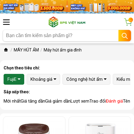
...
MÁY HÚT ẨM
Máy hút ẩm gia đình
Chọn theo tiêu chí:
FujiE
Khoảng giá
Công nghệ hút ẩm
Kiểu má
Sắp xếp theo:
Mới nhất
Giá tăng dần
Giá giảm dần
Lượt xem
Trao đổi
Đánh giá
Tên 