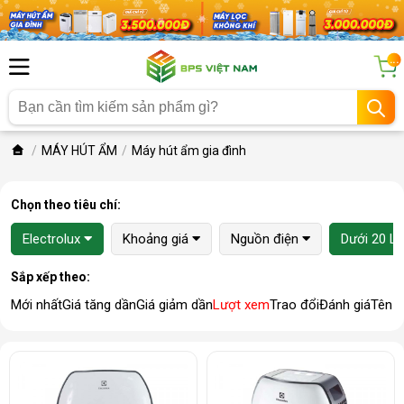
...
MÁY HÚT ẨM
Máy hút ẩm gia đình
Chọn theo tiêu chí:
Electrolux
Khoảng giá
Nguồn điện
Dưới 20 Lí
Sắp xếp theo:
Mới nhất
Giá tăng dần
Giá giảm dần
Lượt xem
Trao đổi
Đánh giá
Tên 