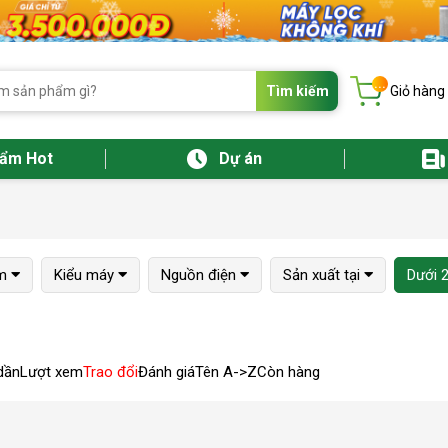
...
Tìm kiếm
Giỏ hàng
hẩm Hot
Dự án
m
Kiểu máy
Nguồn điện
Sản xuất tại
Dưới 
dần
Lượt xem
Trao đổi
Đánh giá
Tên A->Z
Còn hàng