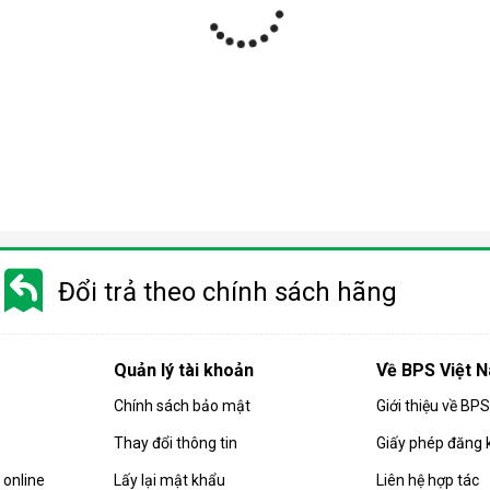
ợp
 nhiều phân khúc giá khác nhau từ bình dân tới cao cấp. Do đó m
 trọng quý khách cần phải cân nhắc kỹ trước khi chọn mua sản phẩ
Đổi trả theo chính sách hãng
 quả hút ẩm của căn phòng. Các sản phẩm
máy hút ẩm
gia đình hiện
họn mua sản phẩm có công suất phù hợp.
Quản lý tài khoản
Về BPS Việt 
 máy có công suất càng cao. Và ngược lại, diện tích phòng càng 
Chính sách bảo mật
Giới thiệu về BP
ng:
Thay đổi thông tin
Giấy phép đăng 
 ẩm có công suất 10-16 lít/ngày.
 có công suất từ 10 - 18 lít/ngày.
online
Lấy lại mật khẩu
Liên hệ hợp tác