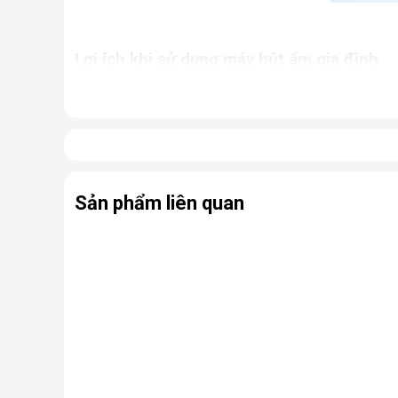
Lợi ích khi sử dụng máy hút ẩm gia đình
Giữ cho nhà cửa luôn khô thoáng, tránh khỏi tì
Ngăn chặn tình trạng nấm mốc, hạn chế sự phát
ứng thường gặp.
Bảo quản các thiết bị điện, đồ dùng trong nhà 
Hỗ trợ sấy khô quần áo, giày dép,... nhanh ch
Sản phẩm liên quan