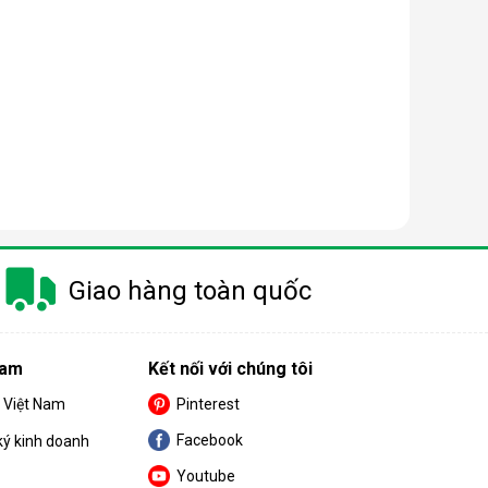
à gây ra khá nhiều khó khăn cho khách hàng trong
m.
Giao hàng toàn quốc
 nay có công suất dao động từ 10 - 50 lít/ngày.
Nam
Kết nối với chúng tôi
nhỏ thì nên chọn máy có công suất càng thấp.
S Việt Nam
Pinterest
Facebook
ký kinh doanh
Youtube