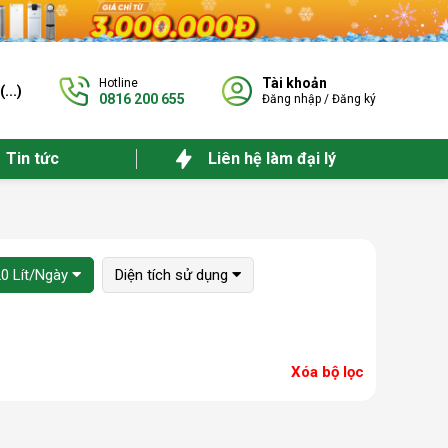
Tài khoản
Hotline
(
...
)
0816 200 655
Đăng nhập
/
Đăng ký
Tin tức
Liên hệ làm đại lý
20 Lít/Ngày
Diện tích sử dụng
Xóa bộ lọc