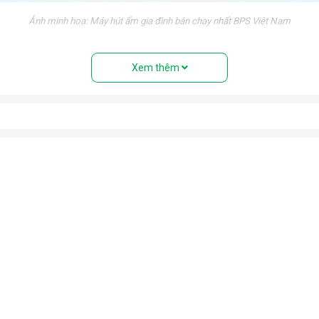
Ảnh minh hoạ: Máy hút ẩm gia đình bán chạy nhất BPS Việt Nam
nh trạng trơn trượt trong những ngày nồm ẩm.
Xem thêm
 triển của vi khuẩn trong môi trường độ ẩm cao. Bảo vệ sức khỏ
tránh tiếp xúc với độ ẩm cao gây hư hỏng, giảm tuổi thọ và mất an
óng trong những ngày mưa ẩm. Ngăn chặn nấm mốc, vi khuẩn, mùi h