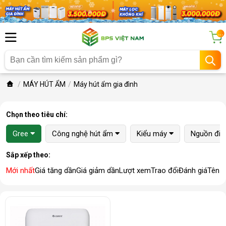
...
MÁY HÚT ẨM
Máy hút ẩm gia đình
Chọn theo tiêu chí:
Gree
Công nghệ hút ẩm
Kiểu máy
Nguồn điệ
Sắp xếp theo:
Mới nhất
Giá tăng dần
Giá giảm dần
Lượt xem
Trao đổi
Đánh giá
Tên 