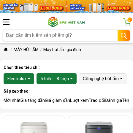
...
MÁY HÚT ẨM
Máy hút ẩm gia đình
Chọn theo tiêu chí:
Electrolux
5 triệu - 8 triệu
Công nghệ hút ẩm
Sắp xếp theo:
Mới nhất
Giá tăng dần
Giá giảm dần
Lượt xem
Trao đổi
Đánh giá
Tên 