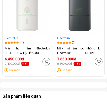
Electrolux
Electrolux
(-1)
(0)
Máy hút ẩm Electrolux
Máy hút ẩm lọc không khí
EDH10TRBW1 (20lít/24h)
Electrolux EDH12TRBD2
(24lít/24h)
6.450.000đ
7.650.000đ
7.490.000đ
8.590.000đ
-14%
-11%
So sánh
So sánh
Sản phẩm liên quan