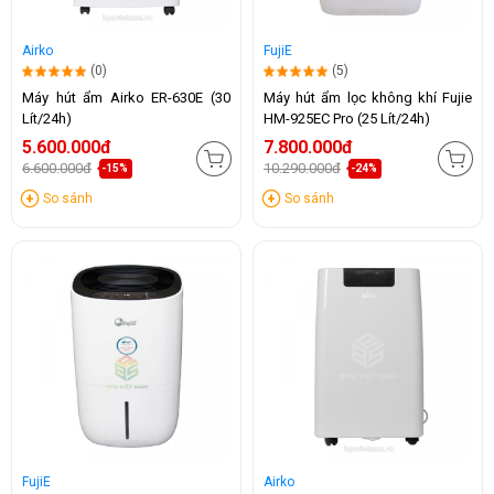
Airko
FujiE
(0)
(5)
Máy hút ẩm Airko ER-630E (30
Máy hút ẩm lọc không khí Fujie
Lít/24h)
HM-925EC Pro (25 Lít/24h)
5.600.000đ
7.800.000đ
6.600.000đ
10.290.000đ
-15%
-24%
So sánh
So sánh
FujiE
Airko