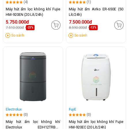
(4)
(1)
Máy hút ẩm lọc không khí Fujie
Máy hút ẩm Airko ER-650E (50
HM-920EN (20 Lít/24h)
Lít/24h)
5.750.000đ
7.500.000đ
7.510.000đ
8.590.000đ
-23%
-13%
So sánh
So sánh
Electrolux
FujiE
(0)
(0)
Máy hút ẩm lọc không khí
Máy hút ẩm lọc không khí Fujie
Electrolux EDH12TRBD2
HM-920EC (20 Lít/24h)