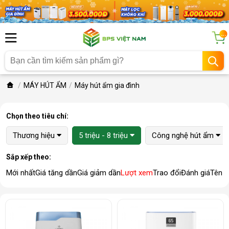
...
MÁY HÚT ẨM
Máy hút ẩm gia đình
Chọn theo tiêu chí:
Thương hiệu
5 triệu - 8 triệu
Công nghệ hút ẩm
Sắp xếp theo:
Mới nhất
Giá tăng dần
Giá giảm dần
Lượt xem
Trao đổi
Đánh giá
Tên 