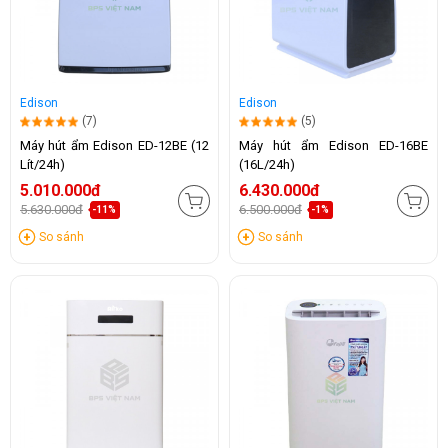
Edison
Edison
(7)
(5)
Máy hút ẩm Edison ED-12BE (12
Máy hút ẩm Edison ED-16BE
Lít/24h)
(16L/24h)
5.010.000đ
6.430.000đ
5.630.000đ
6.500.000đ
-11%
-1%
So sánh
So sánh