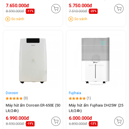
(24lít/24h)
7.650.000đ
5.750.000đ
8.590.000đ
7.510.000đ
-11%
-23%
So sánh
So sánh
Dorosin
Fujihaia
(0)
(1)
Máy hút ẩm Dorosin ER-650E (50
Máy hút ẩm Fujihaia DH25W (25
Lít/24h)
Lít/24h)
6.990.000đ
6.000.000đ
8.590.000đ
6.890.000đ
-19%
-13%