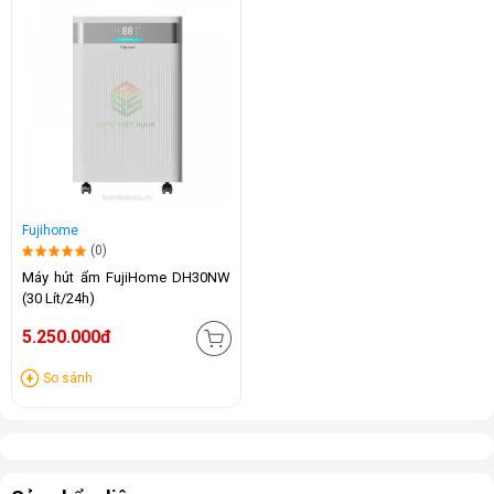
Fujihome
(0)
Máy hút ẩm FujiHome DH30NW
(30 Lít/24h)
5.250.000đ
So sánh