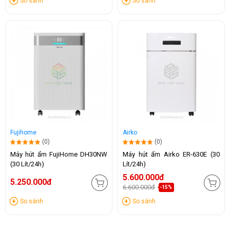
So sánh
So sánh
Fujihome
Airko
(0)
(0)
Máy hút ẩm FujiHome DH30NW
Máy hút ẩm Airko ER-630E (30
(30 Lít/24h)
Lít/24h)
5.600.000đ
5.250.000đ
6.600.000đ
-15%
So sánh
So sánh