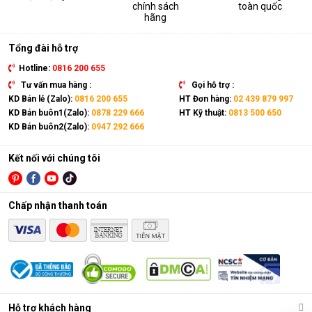
chính sách
toàn quốc
Hỗ trợ sấy khô quần áo, giày dép,... nhanh chóng trong
hãng
những ngày mưa ẩm. Ngăn chặn nấm mốc, vi khuẩn, mùi
hôi và chất gây dị ứng bám trên quần áo.
Tổng đài hỗ trợ
Hotline:
0816 200 655
Tư vấn mua hàng :
Gọi hỗ trợ :
KD Bán lẻ (Zalo):
0816 200 655
HT Đơn hàng:
02 439 879 997
KD Bán buôn1(Zalo):
0878 229 666
HT Kỹ thuật:
0813 500 650
KD Bán buôn2(Zalo):
0947 292 666
Kết nối với chúng tôi
Chấp nhận thanh toán
Cách lựa chọn máy hút ẩm gia đình phù hợp
Máy hút ẩm gia đình đa dạng mẫu mã, thương hiệu với nhiều
Hỗ trợ khách hàng
phân khúc giá khác nhau từ bình dân tới cao cấp. Do đó mà