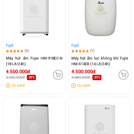
FujiE
FujiE
(5)
(1)
Máy hút ẩm Fujie HM-918EC-N
Máy hút ẩm lọc không khí Fujie
(18 Lít/24h)
HM-614EB (14 Lít/24h)
4.500.000đ
4.500.000đ
6.000.000đ
5.880.000đ
-25%
-23%
So sánh
So sánh