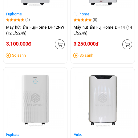
Fujihome
Fujihome
(0)
(0)
Máy hút ẩm FujiHome DH12NW
Máy hút ẩm FujiHome DH14 (14
(12 Lít/24h)
Lít/24h)
3.100.000đ
3.250.000đ
So sánh
So sánh
Fujihaia
Airko