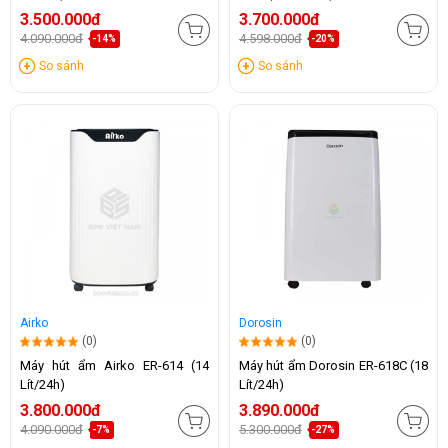
3.500.000đ
3.700.000đ
4.090.000đ
4.598.000đ
-14%
-20%
So sánh
So sánh
Airko
Dorosin
(0)
(0)
Máy hút ẩm Airko ER-614 (14
Máy hút ẩm Dorosin ER-618C (18
Lít/24h)
Lít/24h)
3.800.000đ
3.890.000đ
4.090.000đ
5.300.000đ
-7%
-27%