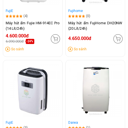
FujiE
Fujihome
(4)
(0)
Máy hút ẩm Fujie HM-914EC Pro
Máy hút ẩm FujiHome DH20NW
(14 Lít/24h)
(20 Lít/24h)
4.600.000đ
4.650.000đ
6.090.000đ
-24%
So sánh
So sánh
FujiE
Daiwa
(3)
(1)