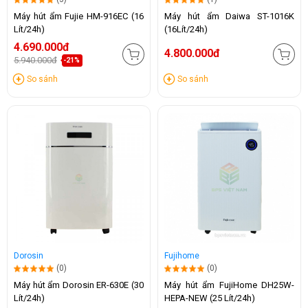
Máy hút ẩm Fujie HM-916EC (16
Máy hút ẩm Daiwa ST-1016K
Lít/24h)
(16Lít/24h)
4.690.000đ
4.800.000đ
5.940.000đ
-21%
So sánh
So sánh
Dorosin
Fujihome
(0)
(0)
Máy hút ẩm Dorosin ER-630E (30
Máy hút ẩm FujiHome DH25W-
Lít/24h)
HEPA-NEW (25 Lít/24h)