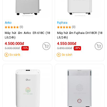
Airko
Fujihaia
(0)
(0)
Máy hút ẩm Airko ER-618C (18
Máy hút ẩm Fujihaia DH18CR (18
Lít/24h)
Lít/24h)
4.500.000đ
4.550.000đ
5.300.000đ
5.890.000đ
-15%
-23%
So sánh
So sánh