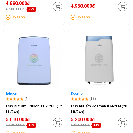
4.890.000đ
4.950.000đ
6.600.000đ
-26%
So sánh
So sánh
Edison
Kosmen
(7)
(16)
Máy hút ẩm Edison ED-12BE (12
Máy hút ẩm Kosmen KM-20N (20
Lít/24h)
Lít/24h)
5.010.000đ
5.200.000đ
5.630.000đ
6.050.000đ
-11%
-14%