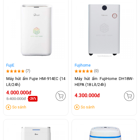
FujiE
Fujihome
(7)
(0)
Máy hút ẩm Fujie HM-914EC (14
Máy hút ẩm FujiHome DH18W-
Lít/24h)
HEPA (18 Lít/24h)
4.000.000đ
4.300.000đ
5.400.000đ
-26%
So sánh
So sánh