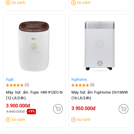
So sánh
So sánh
FujiE
Fujihome
(3)
(0)
Máy hút ẩm Fujie HM-912EC-N
Máy hút ẩm FujiHome DH16NW
(12 Lít/24h)
(16 Lít/24h)
3.900.000đ
3.950.000đ
4.840.000đ
-19%
So sánh
So sánh