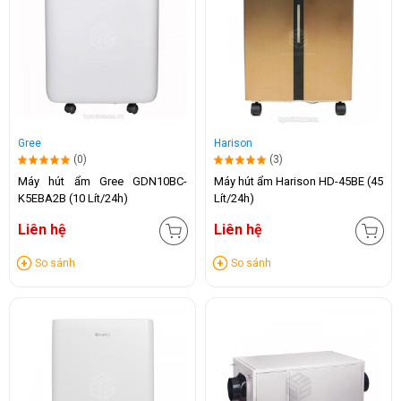
Gree
Harison
(0)
(3)
Máy hút ẩm Gree GDN10BC-
Máy hút ẩm Harison HD-45BE (45
K5EBA2B (10 Lít/24h)
Lít/24h)
Liên hệ
Liên hệ
So sánh
So sánh