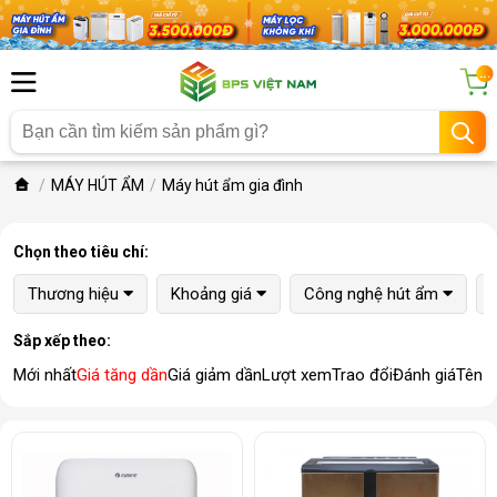
...
MÁY HÚT ẨM
Máy hút ẩm gia đình
Chọn theo tiêu chí:
Thương hiệu
Khoảng giá
Công nghệ hút ẩm
Sắp xếp theo:
Mới nhất
Giá tăng dần
Giá giảm dần
Lượt xem
Trao đổi
Đánh giá
Tên 