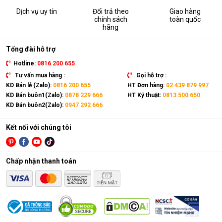
Harison hd 45be
45
Dịch vụ uy tín
Đổi trả theo
Giao hàng
Harison hd 60b
60
chính sách
toàn quốc
Harison hd 100bm
100
hãng
Harison hd 150b
150
Harison hd 192b
192
Tổng đài hỗ trợ
Harison hd 192ps
192
Hotline:
0816 200 655
Harison hd 360b
360
Tư vấn mua hàng :
Gọi hỗ trợ :
Harison hd 720b
720
KD Bán lẻ (Zalo):
0816 200 655
HT Đơn hàng:
02 439 879 997
Harison hd 150dr
150
KD Bán buôn1(Zalo):
0878 229 666
HT Kỹ thuật:
0813 500 650
Harison hd 192dr
192
KD Bán buôn2(Zalo):
0947 292 666
Harison hd 360dr
360
Harison hd 720dr
720
Kết nối với chúng tôi
Harison hd 504b
504
Harison hd 504ps
504
Harison hd 504dr
504
Chấp nhận thanh toán
Máy hút ẩm treo trần, có kiểu dáng lắp âm trần cố định,
không chiếm dụng mặt bằng của không gian hút ẩm.
Bảng công suất của các mẫu máy hút ẩm công nghiệp
Harison kiểu dáng treo trần: