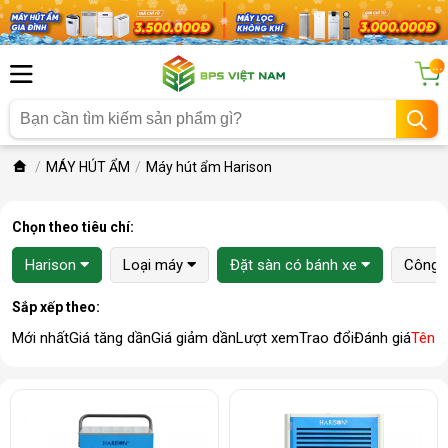
...
MÁY HÚT ẨM
Máy hút ẩm Harison
Chọn theo tiêu chí:
Harison
Loại máy
Đặt sàn có bánh xe
Công 
Sắp xếp theo:
Mới nhất
Giá tăng dần
Giá giảm dần
Lượt xem
Trao đổi
Đánh giá
Tên 