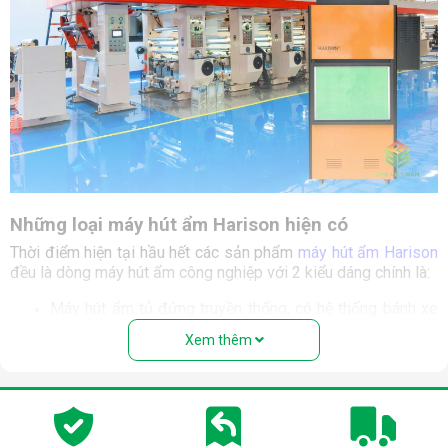
Những loại máy hút ẩm Harison hiện có
Thời điểm hiện tại hầu hết các sản phẩm
máy hút ẩm Harison
đều là dòng máy hút ẩm công nghiệp với 2 kiểu dáng chính là:
Máy hút ẩm tủ đứng truyền thống, có hệ thống bánh xe
để có thế di chuyển cơ động hơn, và lắp đặt tại mặt
Xem thêm
bằng của không gian cần xử lý ẩm.
Bảng công suất của các mẫu máy hút ẩm công nghiệp
Harison kiểu dáng tủ đứng:
Sản phẩm
Công suất (lít/ngày)