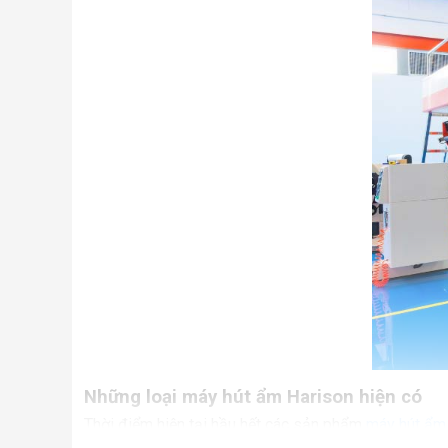
Những loại máy hút ẩm Harison hiện có
Thời điểm hiện tại hầu hết các sản phẩm
máy hút ẩm