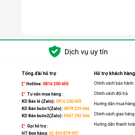
Bảng công suất của các mẫu máy hút ẩm công nghiệ
Sản phẩm
Harison hcd 45b
Harison hcd 100b
Harison hcd 192b
Harison hcd 504b
Harison hcd 720b
Dịch vụ uy tín
Ứng dụng của máy hút ẩm Harison
Máy hút ẩm
Harison được sử dụng rất nhiều trong cá
Tổng đài hỗ trợ
Hỗ trợ khách hàng
Hút ẩm trong các phòng, kho tài liệu.
Xử lý ẩm trong nhà xưởng sản xuất, lắp ráp linh
Chính sách bảo hành
Hotline:
0816 200 655
Sấy khô và bảo quản trong công nghiệp chế b
Chính sách đổi trả
Tư vấn mua hàng :
Xử lý và duy trì độ ẩm trong ngành hóa chất, sả
Hút ẩm trong nhà xưởng dệt may, giày da...
KD Bán lẻ (Zalo):
0816 200 655
Hướng dẫn mua hàng 
KD Bán buôn1(Zalo):
0878 229 666
Chính sách giao hàng
KD Bán buôn2(Zalo):
0947 292 666
Hướng dẫn thanh toá
Gọi hỗ trợ :
HT Đơn hàng:
02 439 879 997