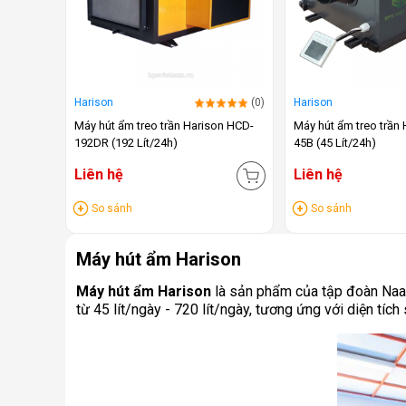
Harison
(0)
Harison
Máy hút ẩm treo trần Harison HCD-
Máy hút ẩm treo trần
192DR (192 Lít/24h)
45B (45 Lít/24h)
Liên hệ
Liên hệ
So sánh
So sánh
Máy hút ẩm Harison
Máy hút ẩm Harison
là sản phẩm của tập đoàn Naav
từ 45 lít/ngày - 720 lít/ngày, tương ứng với diện tí