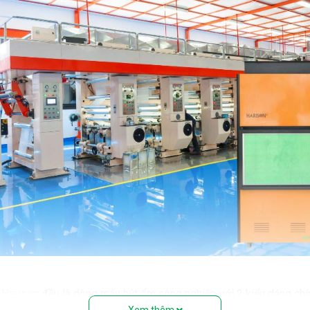
 Harison
đều là dòng máy hút ẩm công nghiệp với 2 kiểu dáng chín
Xem thêm