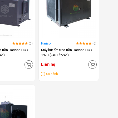
(0)
Harison
(0)
o trần Harison HCD-
Máy hút ẩm treo trần Harison HCD-
24h)
192B (240 Lít/24h)
Liên hệ
So sánh