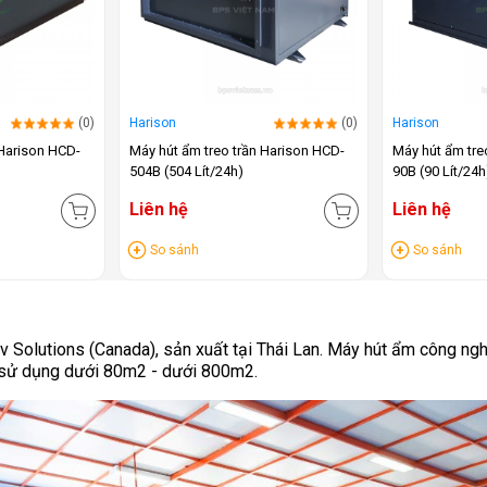
(0)
Harison
(0)
Harison
 Harison HCD-
Máy hút ẩm treo trần Harison HCD-
Máy hút ẩm tre
504B (504 Lít/24h)
90B (90 Lít/24h
Liên hệ
Liên hệ
So sánh
So sánh
 Solutions (Canada), sản xuất tại Thái Lan. Máy hút ẩm công ng
ch sử dụng dưới 80m2 - dưới 800m2.