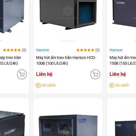
(0)
Harison
(0)
Harison
ệp treo trần
Máy hút ẩm treo trần Harison HCD-
Máy hút ẩm tre
0 Lít/24h)
100B (100 Lít/24h)
150B (150 Lít/
Liên hệ
Liên hệ
So sánh
So sánh