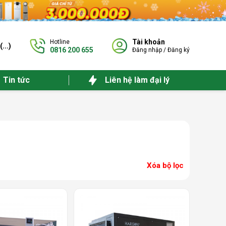
Tài khoản
Hotline
(
...
)
0816 200 655
Đăng nhập
/
Đăng ký
Tin tức
Liên hệ làm đại lý
Xóa bộ lọc