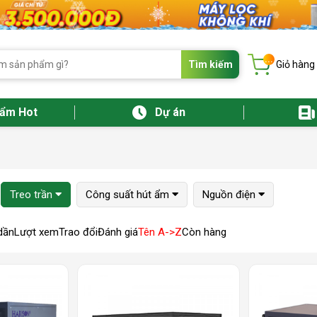
...
Tìm kiếm
Giỏ hàng
hẩm Hot
Dự án
Treo trần
Công suất hút ẩm
Nguồn điện
dần
Lượt xem
Trao đổi
Đánh giá
Tên A->Z
Còn hàng