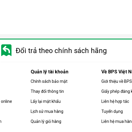
p Harison kiểu dáng treo trần:
Công suất (lít/ngày)
45
100
192
504
720
Đổi trả theo chính sách hãng
c ngành sản xuất công nghiệp, và hoạt động kinh doanh khác nhau,
Quản lý tài khoản
Về BPS Việt 
 kiện, đồ điện tử.
Chính sách bảo mật
Giới thiệu về BP
iến thực phẩm, nông sản, dược phẩm
Thay đổi thông tin
Giấy phép đăng 
n xuất giấy, cao su.
online
Lấy lại mật khẩu
Liên hệ hợp tác
Lịch sử mua hàng
Tuyển dụng
n
Quản lý giỏ hàng
Liên hệ mua hà