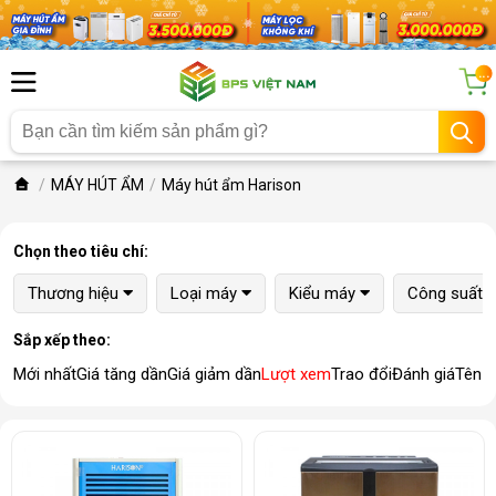
...
MÁY HÚT ẨM
Máy hút ẩm Harison
Chọn theo tiêu chí:
Thương hiệu
Loại máy
Kiểu máy
Công suất 
Sắp xếp theo:
Mới nhất
Giá tăng dần
Giá giảm dần
Lượt xem
Trao đổi
Đánh giá
Tên 