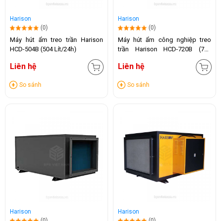
Harison
Harison
(0)
(0)
Máy hút ẩm treo trần Harison
Máy hút ẩm công nghiệp treo
HCD-504B (504 Lít/24h)
trần Harison HCD-720B (720
Lít/24h)
Liên hệ
Liên hệ
So sánh
So sánh
Harison
Harison
(0)
(0)