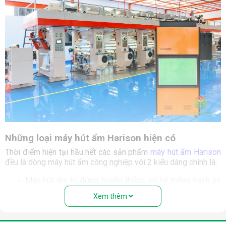
Những loại máy hút ẩm Harison hiện có
Thời điểm hiện tại hầu hết các sản phẩm
máy hút ẩm Harison
đều là dòng máy hút ẩm công nghiệp với 2 kiểu dáng chính là:
Máy hút ẩm tủ đứng truyền thống, có hệ thống bánh xe
để có thế di chuyển cơ động hơn, và lắp đặt tại mặt
Xem thêm
bằng của không gian cần xử lý ẩm.
Bảng công suất của các mẫu máy hút ẩm công nghiệp