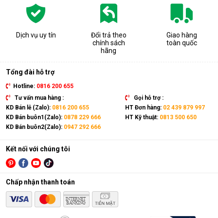
Harison kiểu dáng tủ đứng:
Sản phẩm
Công suất (lít/ngày)
Harison hd 45be
45
Dịch vụ uy tín
Đổi trả theo
Giao hàng
Harison hd 60b
60
chính sách
toàn quốc
Harison hd 100bm
100
hãng
Harison hd 150b
150
Harison hd 192b
192
Tổng đài hỗ trợ
Harison hd 192ps
192
Hotline:
0816 200 655
Harison hd 360b
360
Tư vấn mua hàng :
Gọi hỗ trợ :
Harison hd 720b
720
KD Bán lẻ (Zalo):
0816 200 655
HT Đơn hàng:
02 439 879 997
Harison hd 150dr
150
KD Bán buôn1(Zalo):
0878 229 666
HT Kỹ thuật:
0813 500 650
Harison hd 192dr
192
KD Bán buôn2(Zalo):
0947 292 666
Harison hd 360dr
360
Harison hd 720dr
720
Kết nối với chúng tôi
Harison hd 504b
504
Harison hd 504ps
504
Harison hd 504dr
504
Chấp nhận thanh toán
Máy hút ẩm treo trần, có kiểu dáng lắp âm trần cố định,
không chiếm dụng mặt bằng của không gian hút ẩm.
Bảng công suất của các mẫu máy hút ẩm công nghiệp