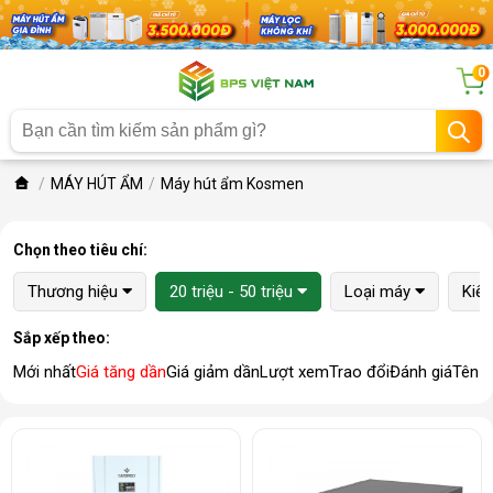
0
MÁY HÚT ẨM
Máy hút ẩm Kosmen
Chọn theo tiêu chí:
Thương hiệu
20 triệu - 50 triệu
Loại máy
Kiể
Sắp xếp theo:
Mới nhất
Giá tăng dần
Giá giảm dần
Lượt xem
Trao đổi
Đánh giá
Tên 