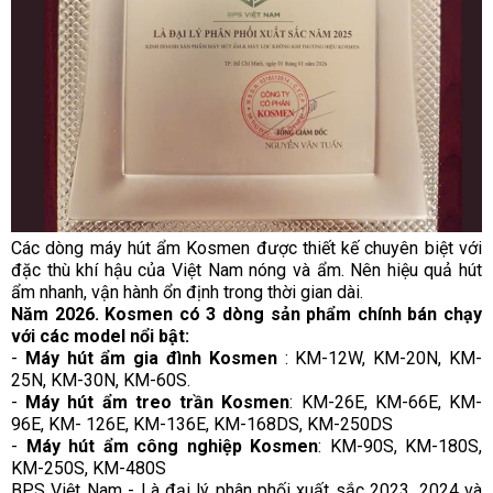
Các dòng máy hút ẩm Kosmen được thiết kế chuyên biệt với 
đặc thù khí hậu của Việt Nam nóng và ẩm. Nên hiệu quả hút 
ẩm nhanh, vận hành ổn định trong thời gian dài.
Năm 2026. Kosmen có 3 dòng sản phẩm chính bán chạy 
với các model nổi bật:
- 
Máy hút ẩm gia đình Kosmen
 : KM-12W, KM-20N, KM-
25N, KM-30N, KM-60S.
- 
Máy hút ẩm treo trần Kosmen
: KM-26E, KM-66E, KM-
96E, KM- 126E, KM-136E, KM-168DS, KM-250DS
- 
Máy hút ẩm công nghiệp Kosmen
: KM-90S, KM-180S, 
KM-250S, KM-480S
BPS Việt Nam - Là đại lý phân phối xuất sắc 2023, 2024 và 