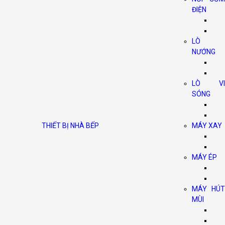
ĐIỆN
LÒ
NƯỚNG
LÒ VI
SÓNG
THIẾT BỊ NHÀ BẾP
MÁY XAY
MÁY ÉP
MÁY HÚT
MÙI