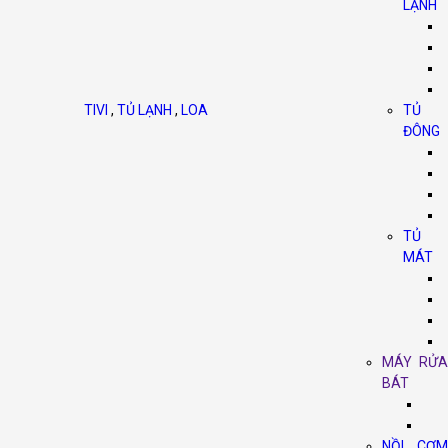
LẠNH
TIVI
,
TỦ LẠNH
,
LOA
TỦ
ĐÔNG
TỦ
MÁT
MÁY RỬA
BÁT
NỒI CƠM