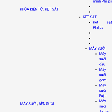
minh Philips
KHÓA ĐIỆN TỬ
,
KÉT SẮT
KÉT SẮT
Két sắt
Philips
MÁY SƯỞI
Máy
sưởi
dầu
Máy
sưởi
gốm
Máy
sưởi
Fujie
Máy
MÁY SƯỞI
,
ĐÈN SƯỞI
sưởi
Tiross