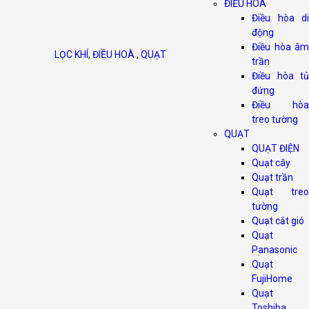
ĐIỀU HOÀ
Điều hòa di
động
Điều hòa âm
LỌC KHÍ
,
ĐIỀU HOÀ
,
QUẠT
trần
Điều hòa tủ
đứng
Điều hòa
treo tường
QUẠT
QUẠT ĐIỆN
Quạt cây
Quạt trần
Quạt treo
tường
Quạt cắt gió
Quạt
Panasonic
Quạt
FujiHome
Quạt
Toshiba